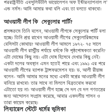
পররাষ্ট্রনীতি এবসুলিউটলি ভায়োলেশন অফ ইন্টারন্যাশনাল ল’
এন্ড নর্মস। আমি আমার কথা বলি এবং তা বলতে থাকবো।
আওয়ামী লীগ কি সেক্যুলার পার্টি?
প্রসঙ্গক্রমে তিনি বলেন, আওয়ামী লীগকে সেক্যুলার পার্টি বলা
হচ্ছে। তিনি প্রশ্ন রাখেন আওয়ামী লীগের সেক্যুলারিজমের
বেসিসটা কোথায়? আওয়ামী লীগ আমলে ১৯৭২- ৭৫ সালে
আওয়ামী লীগ রাস্ট্রীয় পর্যায়ে ধর্মকে কি পৃষ্ঠপোষকতা করেনি?
এটা দোষের কিছু নয়। এটা দোষ হিসেবে দেখার কিছু নেই।
একটা দলের অবস্থান এমন হতেই পারে এবং ১৯৯১ এর পরে
আওয়ামী লীগের ব্যাপক ট্রান্সফরমেশন হয়। ড. আলী রীয়াজ
বলেন- আমি আমার মনের মধ্যে একটা স্বপ্নের আওয়ামী লীগ
বানিয়ে রাখবো। তার সাথে না মিললে বিব্রতবোধ করবো
এটাতো হয় না। আওয়ামী লীগ হচ্ছে সে দল যে দল গণতন্ত্রের
জন্য আন্দোলন সংগ্রাম করেছে, আবার একদলীয় শাসন ও
তারা কায়েম করেছে।
লিব্যারেল স্টেটে ধর্মের ভূমিকা