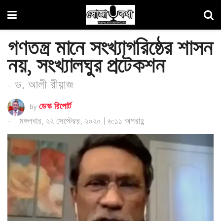
গণতন্ত্র মানে সংখ্যাগরিষ্ঠের শাসন
নয়, সংখ্যালঘুর প্রটেকশন
- ড. আলী রীয়াজ
by
ডেস্ক রিপোর্ট
মঙ্গলবার, ২২ সেপ্টেম্বর, ২০২০ | ৬:১১ অপরাহ্ণ