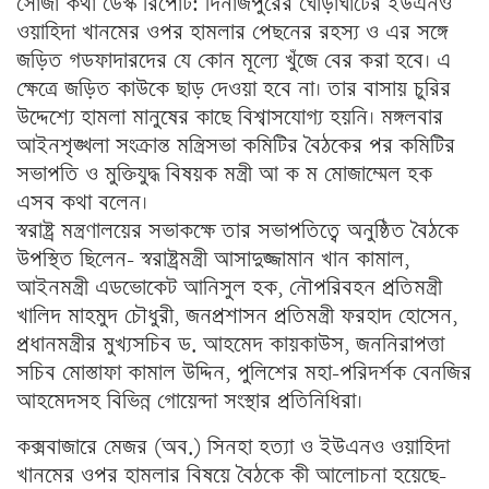
সোজা কথা ডেস্ক রিপোর্ট: দিনাজপুরের ঘোড়াঘাটের ইউএনও
ওয়াহিদা খানমের ওপর হামলার পেছনের রহস্য ও এর সঙ্গে
জড়িত গডফাদারদের যে কোন মূল্যে খুঁজে বের করা হবে। এ
ক্ষেত্রে জড়িত কাউকে ছাড় দেওয়া হবে না। তার বাসায় চুরির
উদ্দেশ্যে হামলা মানুষের কাছে বিশ্বাসযোগ্য হয়নি। মঙ্গলবার
আইনশৃঙ্খলা সংক্রান্ত মন্ত্রিসভা কমিটির বৈঠকের পর কমিটির
সভাপতি ও মুক্তিযুদ্ধ বিষয়ক মন্ত্রী আ ক ম মোজাম্মেল হক
এসব কথা বলেন।
স্বরাষ্ট্র মন্ত্রণালয়ের সভাকক্ষে তার সভাপতিত্বে অনুষ্ঠিত বৈঠকে
উপস্থিত ছিলেন- স্বরাষ্ট্রমন্ত্রী আসাদুজ্জামান খান কামাল,
আইনমন্ত্রী এডভোকেট আনিসুল হক, নৌপরিবহন প্রতিমন্ত্রী
খালিদ মাহমুদ চৌধুরী, জনপ্রশাসন প্রতিমন্ত্রী ফরহাদ হোসেন,
প্রধানমন্ত্রীর মুখ্যসচিব ড. আহমেদ কায়কাউস, জননিরাপত্তা
সচিব মোস্তাফা কামাল উদ্দিন, পুলিশের মহা-পরিদর্শক বেনজির
আহমেদসহ বিভিন্ন গোয়েন্দা সংস্থার প্রতিনিধিরা।
কক্সবাজারে মেজর (অব.) সিনহা হত্যা ও ইউএনও ওয়াহিদা
খানমের ওপর হামলার বিষয়ে বৈঠকে কী আলোচনা হয়েছে-