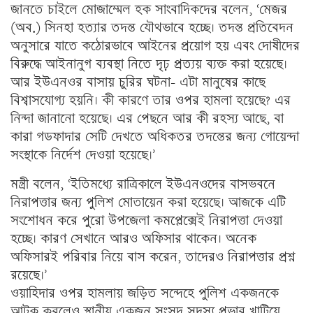
জানতে চাইলে মোজাম্মেল হক সাংবাদিকদের বলেন, ‘মেজর
(অব.) সিনহা হত্যার তদন্ত যৌথভাবে হচ্ছে। তদন্ত প্রতিবেদন
অনুসারে যাতে কঠোরভাবে আইনের প্রয়োগ হয় এবং দোষীদের
বিরুদ্ধে আইনানুগ ব্যবস্থা নিতে দৃঢ় প্রত্যয় ব্যক্ত করা হয়েছে।
আর ইউএনওর বাসায় চুরির ঘটনা- এটা মানুষের কাছে
বিশ্বাসযোগ্য হয়নি। কী কারণে তার ওপর হামলা হয়েছে? এর
নিন্দা জানানো হয়েছে। এর পেছনে আর কী রহস্য আছে, বা
কারা গডফাদার সেটি দেখতে অধিকতর তদন্তের জন্য গোয়েন্দা
সংস্থাকে নির্দেশ দেওয়া হয়েছে।’
মন্ত্রী বলেন, ‘ইতিমধ্যে রাত্রিকালে ইউএনওদের বাসভবনে
নিরাপত্তার জন্য পুলিশ মোতায়েন করা হয়েছে। আজকে এটি
সংশোধন করে পুরো উপজেলা কমপ্লেক্সেই নিরাপত্তা দেওয়া
হচ্ছে। কারণ সেখানে আরও অফিসার থাকেন। অনেক
অফিসারই পরিবার নিয়ে বাস করেন, তাদেরও নিরাপত্তার প্রশ্ন
রয়েছে।’
ওয়াহিদার ওপর হামলায় জড়িত সন্দেহে পুলিশ একজনকে
আটক করলেও স্থানীয় একজন সংসদ সদস্য প্রভাব খাটিয়ে