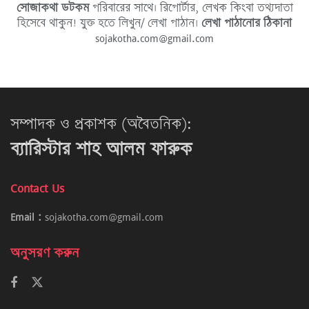
সোজাকথা ডটকম
পরিবারের সাথে। রিপোর্টার, লেখক কিংবা তথ্যদাতা
হিসেবে থাকুন! যুক্ত হতে লিখুন/ লেখা পাঠান।
লেখা পাঠানোর ঠিকানা
sojakotha.com@gmail.com
সম্পাদক ও প্রকাশক (অবৈতনিক):
ব্যারিস্টার শাহ আলম ফারুক
Contact Us
Email :
sojakotha.com@gmail.com
অনুসরণ করুন