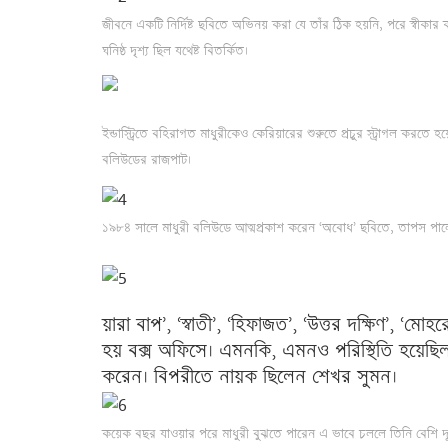
জীবনে একটি নির্দিষ্ট ছবিতে অভিনয় করা যে তাঁর ঠিক হয়নি, পরে স্বীকার
ঘনিষ্ঠ দৃশ্য ছিল যথেষ্ট বিতর্কিত।
ইন্ডাস্ট্রিতে বহিরাগত মাধুরীকেও কেরিয়ারের শুরুতে প্রচুর স্ট্রাগল করতে 
বলিউডের রাজপাট।
১৯৮৪ সালে মাধুরী বলিউডে আত্মপ্রকাশ করেন ‘অবোধ’ ছবিতে, তাপস পালের বিপ
য়ারা বাপ’, ‘স্বাতী’, ‘হিফাজত’, ‘উত্তর দক্ষিণ’, ‘মো
হয় বক্স অফিসে। এমনকি, এমনও পরিস্থিতি হয়েছিল
করেন। বিপরীতে নায়ক ছিলেন শেখর সুমন।
কয়েক বছর যাওয়ার পরে মাধুরী বুঝতে পারেন এ ভাবে চললে তিনি বেশি দ