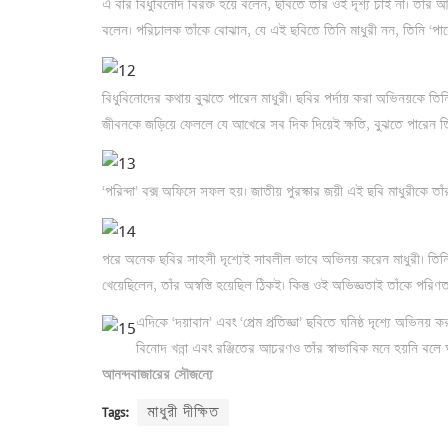
এ বার বিধুবিনোদ বিরক্ত হয়ে বলেন, ছবিতে তাঁর ওই দৃশ্য চাই না। তাঁর 
বলেন। পরিচালক তাঁকে বোঝান, যে এই ছবিতে তিনি মাধুরী নন, তিনি ‘পারো’
বিধুবিনোদের কথায় বুঝতে পারেন মাধুরী। ছবির পর্দায় করা অভিনয়কে তিন
জীবনকে জড়িয়ে ফেললে যে আখেরে সব দিক দিয়েই ক্ষতি, বুঝতে পারেন ত
‘পরিন্দা’ বক্স অফিসে সফল হয়। জাতীয় পুরস্কার জয়ী এই ছবি মাধুরীকে তা
পরে অনেক ছবির সাহসী দৃশ্যেই সাবলীল ভাবে অভিনয় করেন মাধুরী। তিনি স
খেয়েছিলেন, তাঁর অস্বস্তি হয়েছিল ঠিকই। কিন্তু ওই অভিজ্ঞতাই তাঁকে পরিণ
এদিকে ‘দয়াবান’ এবং ‘প্রেম প্রতিজ্ঞা’ ছবিতে ঘনিষ্ঠ দৃশ্যে অভিনয়
বিনোদ খন্না এবং রঞ্জিতের আচরণও তাঁর স্বাভাবিক মনে হয়নি বলে
আনন্দবাজারের সৌজন্যে
Tags:
মাধুরী দীক্ষিত