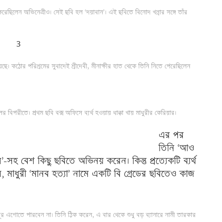
 করেছিলেন অভিনেত্রীও। সেই ছবি হল ‘দয়াবান’। এই ছবিতে বিনোদ খন্নার সঙ্গে তাঁর
হয়েছে। কঠোর পরিশ্রমের সুবাদেই শ্রীদেবী, মীনাক্ষীর হাত থেকে তিনি নিতে পেরেছিলেন
রীতে। প্রথম ছবি বক্স অফিসে ব্যর্থ হওয়ায় ধাক্কা খায় মাধুরীর কেরিয়ার।
এর পর
তিনি ‘আও
হরে’-সহ বেশ কিছু ছবিতে অভিনয় করেন। কিন্তু প্রত্যেকটি ব্যর্থ
, মাধুরী ‘মানব হত্যা’ নামে একটি বি গ্রেডের ছবিতেও কাজ
ূর এগোতে পারবেন না। তিনি ঠিক করেন, এ বার থেকে শুধু বড় ব্যানারে নামী তারকার