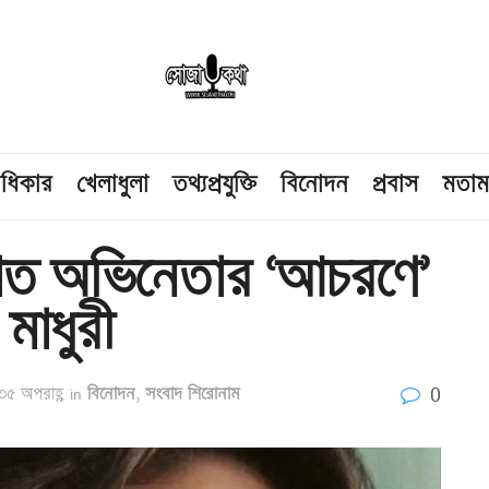
াধিকার
খেলাধুলা
তথ্যপ্রযুক্তি
বিনোদন
প্রবাস
মতা
িখ্যাত অভিনেতার ‘আচরণে’
 মাধুরী
0
৩৫ অপরাহ্ণ
in
বিনোদন
,
সংবাদ শিরোনাম