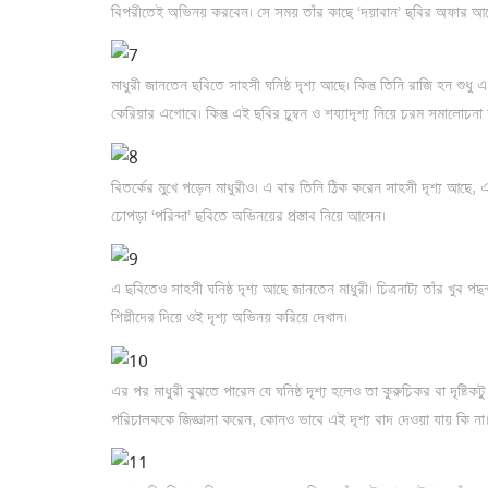
বিপরীতেই অভিনয় করবেন। সে সময় তাঁর কাছে ‘দয়াবান’ ছবির অফার আ
মাধুরী জানতেন ছবিতে সাহসী ঘনিষ্ঠ দৃশ্য আছে। কিন্তু তিনি রাজি হন শুধ
কেরিয়ার এগোবে। কিন্তু এই ছবির চুম্বন ও শয্যাদৃশ্য নিয়ে চরম সমালোচনা
বিতর্কের মুখে পড়েন মাধুরীও। এ বার তিনি ঠিক করেন সাহসী দৃশ্য আছে,
চোপড়া ‘পরিন্দা’ ছবিতে অভিনয়ের প্রস্তাব নিয়ে আসেন।
এ ছবিতেও সাহসী ঘনিষ্ঠ দৃশ্য আছে জানতেন মাধুরী। চিত্রনাট্য তাঁর খুব পছন্দ 
শিল্পীদের দিয়ে ওই দৃশ্য অভিনয় করিয়ে দেখান।
এর পর মাধুরী বুঝতে পারেন যে ঘনিষ্ঠ দৃশ্য হলেও তা কুরুচিকর বা দৃষ্টিকটু ন
পরিচালককে জিজ্ঞাসা করেন, কোনও ভাবে এই দৃশ্য বাদ দেওয়া যায় কি না