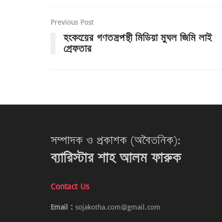
Previous Post
হংকংয়ের গণতন্ত্রপন্থী মিডিয়া মুঘল জিমি লাই
গ্রেফতার
সম্পাদক ও প্রকাশক (অবৈতনিক):
ব্যারিস্টার শাহ আলম ফারুক
Contact Us
Email :
sojakotha.com@gmail.com