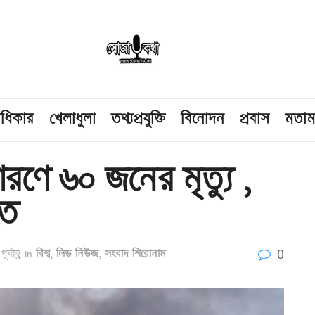
াধিকার
খেলাধুলা
তথ্যপ্রযুক্তি
বিনোদন
প্রবাস
মতা
োরণে ৬০ জনের মৃত্যু ,
হত
0
্বাহ্ণ
in
বিশ্ব
,
লিড নিউজ
,
সংবাদ শিরোনাম