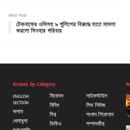
Next Post
টেকনাফের ওসিসহ ৯ পুলিশের বিরুদ্ধে হত্যা মামলা
করলো সিনহার পরিবার
Browse by Category
R
ENGLISH
বিনোদন
লাইফস্টাইল
SECTION
বিবিধ
লিড নিউজ
কলাম
বিশ্ব
সংবাদ শিরোনাম
খেলাধুলা
ভিডিও
সম্পাদকীয়