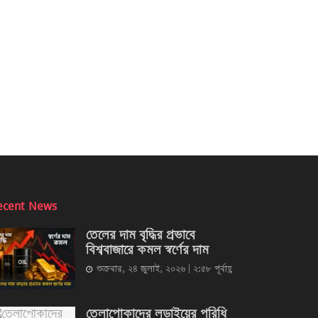
ecent News
তেলের দাম বৃদ্ধির প্রভাবে
বিশ্ববাজারে কমল স্বর্ণের দাম
শুক্রবার, ২৪ জুলাই, ২০২৬ | ২:৫৮ পূর্বাহ্ণ
তেলাপোকাদের লড়াইয়ের পরিধি