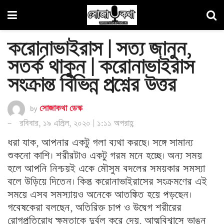
করোনাভাইরাস | সত্য জানুন,
সতর্ক থাকুন | করোনাভাইরাস
সংক্রান্ত বিভিন্ন প্রশ্নের উত্তর
by
সোজাকথা ডেস্ক
রবিবার, ১৯ এপ্রিল, ২০২০ | ১:১১ অপরাহ্ণ
ধরা যাক, আপনার একটু গলা ব্যথা করছে। সঙ্গে সামান্য
শুকনো কাশি। শরীরটাও একটু গরম মনে হচ্ছে। অন্য সময়
হলে আপনি নিশ্চয়ই একে মৌসুম বদলের সময়কার সমস্যা
বলে উড়িয়ে দিতেন। কিন্তু করোনাভাইরাসের সংক্রমণের এই
সময়ে এসব সমস্যায়ও অনেকে আতঙ্কিত হয়ে পড়ছেন।
গবেষকেরা বলছেন, অতিরিক্ত চাপ ও উদ্বেগ শরীরের
রোগপ্রতিরোধ ক্ষমতাকে দুর্বল করে দেয়, আত্মবিশ্বাসে ভাঙন