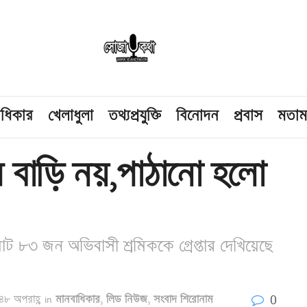
াধিকার
খেলাধুলা
তথ্যপ্রযুক্তি
বিনোদন
প্রবাস
মতা
ে বাড়ি নয়,পাঠানো হলো
৮৩ জন অভিবাসী শ্রমিককে গ্রেপ্তার দেখিয়েছে
0
:৪৮ অপরাহ্ণ
in
মানবাধিকার
,
লিড নিউজ
,
সংবাদ শিরোনাম