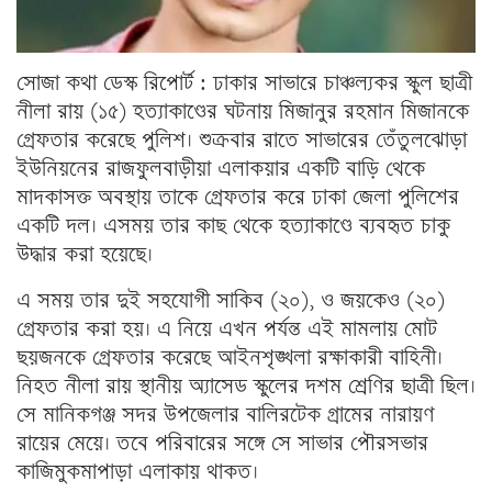
সোজা কথা ডেস্ক রিপোর্ট : ঢাকার সাভারে চাঞ্চল্যকর স্কুল ছাত্রী
নীলা রায় (১৫) হত্যাকাণ্ডের ঘটনায় মিজানুর রহমান মিজানকে
গ্রেফতার করেছে পুলিশ। শুক্রবার রাতে সাভারের তেঁতুলঝোড়া
ইউনিয়নের রাজফুলবাড়ীয়া এলাকয়ার একটি বাড়ি থেকে
মাদকাসক্ত অবস্থায় তাকে গ্রেফতার করে ঢাকা জেলা পুলিশের
একটি দল। এসময় তার কাছ থেকে হত্যাকাণ্ডে ব্যবহৃত চাকু
উদ্ধার করা হয়েছে।
এ সময় তার দুই সহযোগী সাকিব (২০), ও জয়কেও (২০)
গ্রেফতার করা হয়। এ নিয়ে এখন পর্যন্ত এই মামলায় মোট
ছয়জনকে গ্রেফতার করেছে আইনশৃঙ্খলা রক্ষাকারী বাহিনী।
নিহত নীলা রায় স্থানীয় অ্যাসেড স্কুলের দশম শ্রেণির ছাত্রী ছিল।
সে মানিকগঞ্জ সদর উপজেলার বালিরটেক গ্রামের নারায়ণ
রায়ের মেয়ে। তবে পরিবারের সঙ্গে সে সাভার পৌরসভার
কাজিমুকমাপাড়া এলাকায় থাকত।