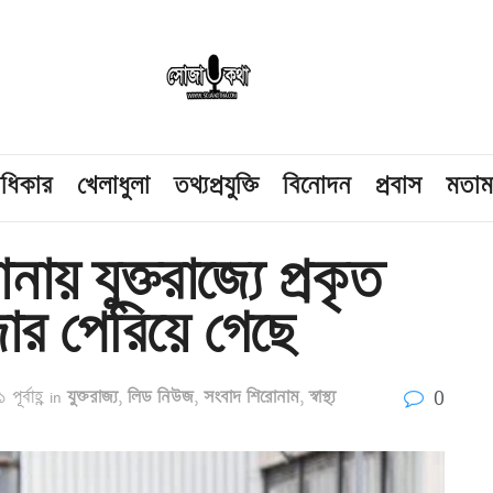
াধিকার
খেলাধুলা
তথ্যপ্রযুক্তি
বিনোদন
প্রবাস
মতা
য় যুক্তরাজ্যে প্রকৃত
জার পেরিয়ে গেছে
0
ূর্বাহ্ণ
in
যুক্তরাজ্য
,
লিড নিউজ
,
সংবাদ শিরোনাম
,
স্বাস্থ্য