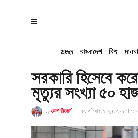
প্রচ্ছদ
বাংলাদেশ
বিশ্ব
মানব
সরকারি হিসেবে করোনা
মৃত্যুর সংখ্যা ৫০ হা
by
ডেস্ক রিপোর্ট
বৃহস্পতিবার, ৪ জুন, ২০২০ | ৫:০১ প