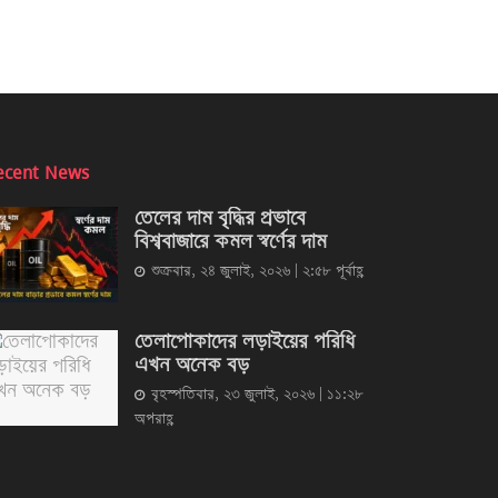
ecent News
তেলের দাম বৃদ্ধির প্রভাবে
বিশ্ববাজারে কমল স্বর্ণের দাম
শুক্রবার, ২৪ জুলাই, ২০২৬ | ২:৫৮ পূর্বাহ্ণ
তেলাপোকাদের লড়াইয়ের পরিধি
এখন অনেক বড়
বৃহস্পতিবার, ২৩ জুলাই, ২০২৬ | ১১:২৮
অপরাহ্ণ