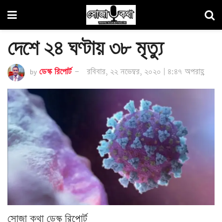
দেশে ২৪ ঘণ্টায় ৩৮ মৃত্যু
by
ডেস্ক রিপোর্ট
রবিবার, ২২ নভেম্বর, ২০২০ | ৪:৪৭ অপরাহ্ণ
সোজা কথা ডেস্ক রিপোর্ট