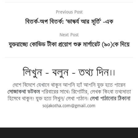
Previous Post
বিতর্ক-অপ বিতর্ক: ‘ভাস্কর্য আর মূর্তি‘ -এক
Next Post
যুক্তরাজ্যে কোভিড টীকা প্রয়োগ শুরু মার্গারেট (৯০)কে দিয়ে
লিখুন - বলুন - তথ্য দিন।।
দেশে বিদেশে যেখানে থাকুন আপনি হ্যাঁ আপনি যুক্ত হতে পারেন
সোজাকথা ডটকম
পরিবারের সাথে। রিপোর্টার, লেখক কিংবা তথ্যদাতা
হিসেবে থাকুন! যুক্ত হতে লিখুন/ লেখা পাঠান।
লেখা পাঠানোর ঠিকানা
sojakotha.com@gmail.com