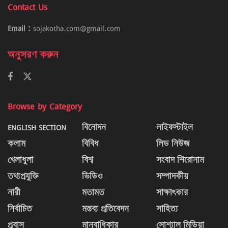
Contact Us
Email :
sojakotha.com@gmail.com
অনুসরণ করুন
Browse by Category
ENGLISH SECTION
বিনোদন
লাইফস্টাইল
কলাম
বিবিধ
লিড নিউজ
খেলাধুলা
বিশ্ব
সংবাদ শিরোনাম
তথ্যপ্রযুক্তি
ভিডিও
সম্পাদকীয়
নারী
মতামত
সাক্ষাৎকার
নির্বাচিত
মন্তব্য প্রতিবেদন
সাহিত্য
প্রবাস
মানবাধিকার
সোশ্যাল মিডিয়া