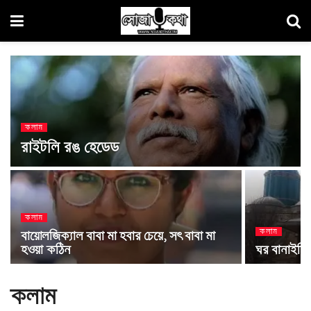
কলাম
রাইটলি রঙ হেডেড
কলাম
কলাম
বায়োলজিক্যাল বাবা মা হবার চেয়ে, সৎ বাবা মা
হওয়া কঠিন
ঘর বানাইছি 
কলাম