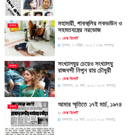
মহামারী, পাকস্থলির লকডাউন ও
কলাম
সহমতযন্ত্রের নরভোজ
BY
ডেস্ক রিপোর্ট
বুধবার, ৭ এপ্রিল, ২০২১ | ৩:৪৬ অপরাহ্ণ
সংখ্যালঘুর চেয়েও সংখ্যালঘু
কলাম
রাজবন্দী নিপুন রায় চৌধুরী
BY
ডেস্ক রিপোর্ট
সোমবার, ২৯ মার্চ, ২০২১ | ৬:২৭ অপরাহ্ণ
আমার স্মৃতিতে ১৭ই মার্চ, ১৯৭৪
কলাম
BY
ডেস্ক রিপোর্ট
মঙ্গলবার, ১৬ মার্চ, ২০২১ | ৯:২০ অপরাহ্ণ