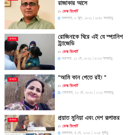
রাজাকার আসে
BY
ডেস্ক রিপোর্ট
মঙ্গলবার, ৮ জুন, ২০২১ | ৬:৫০ অপরাহ্ণ
রোজিনাকে ঘিরে এই যে স্প্যানিশ
কলাম
ট্র্যাজেডি
BY
ডেস্ক রিপোর্ট
শুক্রবার, ২১ মে, ২০২১ | ৮:৩২ অপরাহ্ণ
“আমি কান পেতে রই! “
কলাম
BY
ডেস্ক রিপোর্ট
সোমবার, ১০ মে, ২০২১ | ১:২২ অপরাহ্ণ
প্রয়াত মুনিয়া এবং দেশ রূপান্তর
কলাম
BY
ডেস্ক রিপোর্ট
মঙ্গলবার, ৪ মে, ২০২১ | ২:২৫ পূর্বাহ্ণ