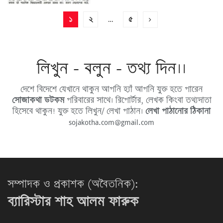
১
২
…
৫
লিখুন - বলুন - তথ্য দিন।।
দেশে বিদেশে যেখানে থাকুন আপনি হ্যাঁ আপনি যুক্ত হতে পারেন
সোজাকথা ডটকম
পরিবারের সাথে। রিপোর্টার, লেখক কিংবা তথ্যদাতা
হিসেবে থাকুন! যুক্ত হতে লিখুন/ লেখা পাঠান।
লেখা পাঠানোর ঠিকানা
sojakotha.com@gmail.com
সম্পাদক ও প্রকাশক (অবৈতনিক):
ব্যারিস্টার শাহ আলম ফারুক