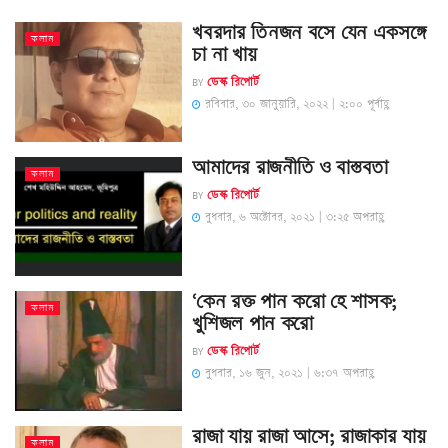
খবরদার তিনজন বসে যেন একসঙ্গে
কলাম
চা না খায়
BY
ডেস্ক রিপোর্ট
রবিবার, ৩০ জানুয়ারি, ২০২২ | ২:০০ পূর্বাহ্ণ
আমাদের রাজনীতি ও বাস্তবতা
কলাম
BY
ডেস্ক রিপোর্ট
বুধবার, ৬ অক্টোবর, ২০২১ | ৩:২৫ অপরাহ্ণ
‘কেন রক্ত পান করো হে শাসক;
কলাম
খুশিজল পান করো
BY
ডেস্ক রিপোর্ট
বুধবার, ১৬ জুন, ২০২১ | ৬:৩৭ অপরাহ্ণ
রাজা যায় রাজা আসে; রাজাকার যায়
কলাম