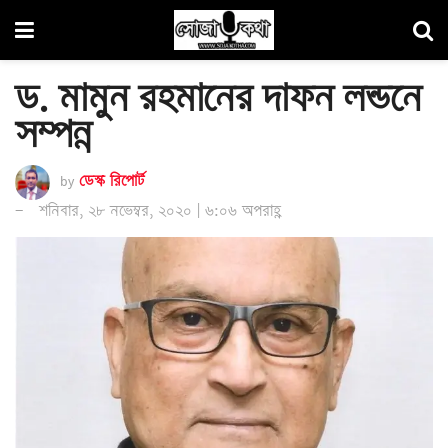
ড. মামুন রহমানের দাফন লন্ডনে
সম্পন্ন
by
ডেস্ক রিপোর্ট
শনিবার, ২৮ নভেম্বর, ২০২০ | ৬:০৬ অপরাহ্ণ