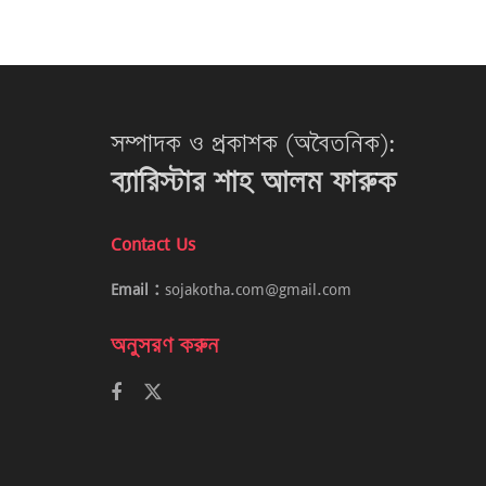
সম্পাদক ও প্রকাশক (অবৈতনিক):
ব্যারিস্টার শাহ আলম ফারুক
Contact Us
Email :
sojakotha.com@gmail.com
অনুসরণ করুন