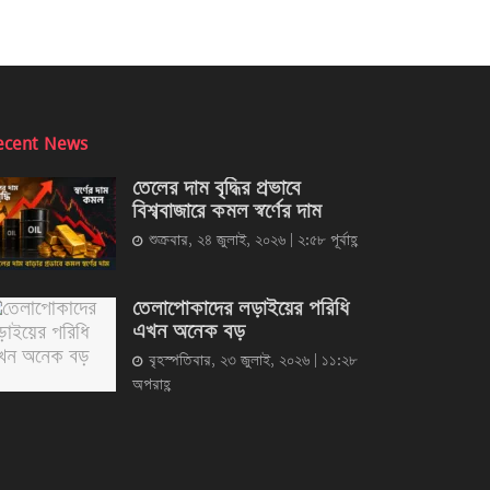
ecent News
তেলের দাম বৃদ্ধির প্রভাবে
বিশ্ববাজারে কমল স্বর্ণের দাম
শুক্রবার, ২৪ জুলাই, ২০২৬ | ২:৫৮ পূর্বাহ্ণ
তেলাপোকাদের লড়াইয়ের পরিধি
এখন অনেক বড়
বৃহস্পতিবার, ২৩ জুলাই, ২০২৬ | ১১:২৮
অপরাহ্ণ