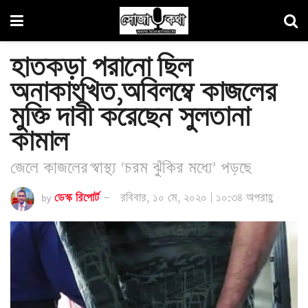
হাতকড়া পরানো ছিল
অনাকাংখিত,অবিলম্বে কাজলের
মুক্তি দাবী করেছেন সুলতানা
কামাল
জেলে কাজলের ̄স্বাস্থ্য ‘চরম ঝুঁকির মধ্যে’ পড়ছে
by
ডেস্ক রিপোর্ট
রবিবার, ১০ মে, ২০২০ | ১০:৩৪ অপরাহ্ণ