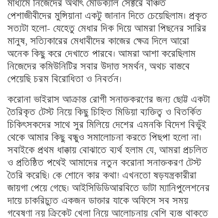
মাধ্যমে নিজেদের অর্থাৎ মেডিক্যাল সেক্টরে বঞ্চিত
পেশাজীবীদের মুন্সিয়ানা একটু জানান দিতে চেয়েছিলাম। প্রকৃত
সত্যটা হলো- যেহেতু মেধার দিক দিয়ে আমরা পিছনের সারির
মানুষ, সত্যিকারের মেধাবীদের কাজের ক্ষেত্র দিলে আরো
অনেক কিছু করে দেখাতে পারবে। আমরা আশা করেছিলাম
নিজেদের কমিউনিটির সবার উদাত্ত সমর্থন, অথচ বাস্তবে
পেয়েছি চরম বিরোধিতা ও নিবর্তন।
করোনা ভাইরাস আক্রান্ত রোগী সনাক্তকরণের জন্য ছোট্ট একটা
তৈরিকৃত টেস্ট নিয়ে কিছু চিহ্নিত মিডিয়া ব্যক্তিত্ব ও বিতর্কিত
চিকিৎসকদের সাথে সুর মিলিয়ে দেশের এমনকি বিদেশ বিভুঁই
থেকে আমার কিছু বন্ধুও সমালোচনা করতে পিছপা হলো না।
সবাইকে প্রথম ধাক্কায় বোঝাতে ব্যর্থ হলাম যে, আমরা প্রচলিত
ও প্রতিষ্ঠিত পথেই আমাদের নতুন করোনা সনাক্তকরণ টেস্ট
তৈরি করেছি। কে শোনে কার কথা! এখনতো ষড়যন্ত্রকারীরা
জায়গা পেয়ে গেছে। আইসিডিডিআরবিতে ডাটা ম্যানিপুলেশনের
দায়ে চাকরিচ্যুত একজন ডাক্তার যাকে অফিসে সব সময়
গবেষণা নয় ক্রিকেট খেলা নিয়ে আলোচনায় বেশি ব্যস্ত থাকতে