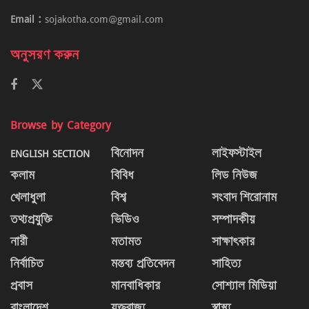
Email :
sojakotha.com@gmail.com
অনুসরণ করুন
Browse by Category
ENGLISH SECTION
বিনোদন
লাইফস্টাইল
কলাম
বিবিধ
লিড নিউজ
খেলাধুলা
বিশ্ব
সংবাদ শিরোনাম
তথ্যপ্রযুক্তি
ভিডিও
সম্পাদকীয়
নারী
মতামত
সাক্ষাৎকার
নির্বাচিত
মন্তব্য প্রতিবেদন
সাহিত্য
প্রবাস
মানবাধিকার
সোশ্যাল মিডিয়া
বাংলাদেশ
যুক্তরাজ্য
স্বাস্থ্য