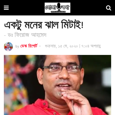
একটু মনের ঝাল মিটাই!
- ডঃ ফিরোজ আহমেদ
by
ডেস্ক রিপোর্ট
শুক্রবার, ১৫ মে, ২০২০ | ৭:০৪ অপরাহ্ণ