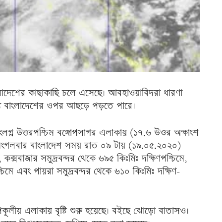
বাংলাদেশের কাছাকাছি চলে এসেছে। আবহাওয়াবিদরা ধারণা
যে বাংলাদেশের ওপর আছড়ে পড়তে পারে।
ংলগ্ন উত্তরপশ্চিম বঙ্গোপসাগর এলাকায় (১৭.৬ উওর অক্ষাংশ
ি মংগলবার বাংলাদেশ সময় রাত ০৯ টায় (১৯.০৫.২০২০)
ে, কক্সবাজার সমুদ্রবন্দর থেকে ৬৯৫ কিঃমিঃ দক্ষিণপশ্চিমে,
্চিমে এবং পায়রা সমুদ্রবন্দর থেকে ৬১০ কিঃমিঃ দক্ষিণ-
পকূলীয় এলাকায় বৃষ্টি শুরু হয়েছে। বইছে ঝোড়ো বাতাসও।