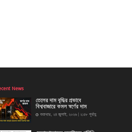
ecent News
তেলের দাম বৃদ্ধির প্রভাবে
বিশ্ববাজারে কমল স্বর্ণের দাম
শুক্রবার, ২৪ জুলাই, ২০২৬ | ২:৫৮ পূর্বাহ্ণ