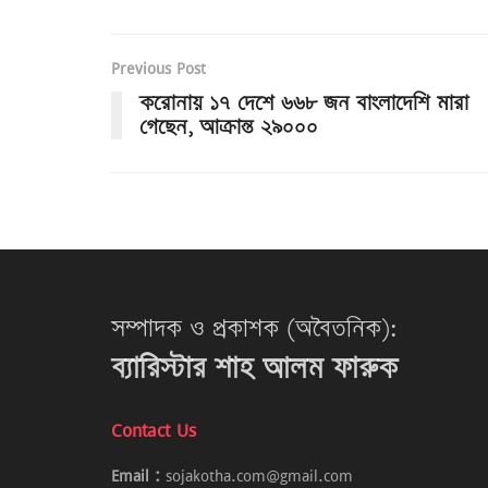
Previous Post
করোনায় ১৭ দেশে ৬৬৮ জন বাংলাদেশি মারা
গেছেন, আক্রান্ত ২৯০০০
সম্পাদক ও প্রকাশক (অবৈতনিক):
ব্যারিস্টার শাহ আলম ফারুক
Contact Us
Email :
sojakotha.com@gmail.com