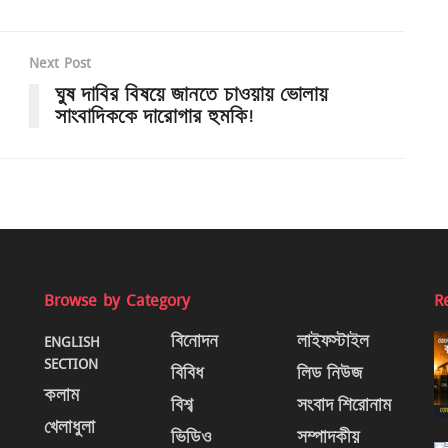
Next Post
ঘুষ দাবির বিষয়ে জানতে চাওয়ায় ভোলায়
সাংবাদিককে দারোগার হুমকি!
Browse by Category
R
ENGLISH
বিনোদন
লাইফস্টাইল
SECTION
বিবিধ
লিড নিউজ
কলাম
বিশ্ব
সংবাদ শিরোনাম
খেলাধুলা
ভিডিও
সম্পাদকীয়