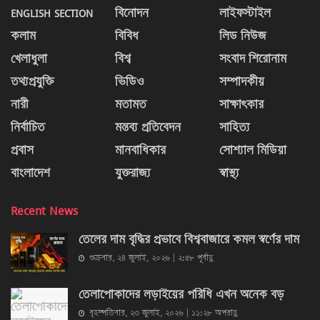
ENGLISH SECTION
বিনোদন
লাইফস্টাইল
কলাম
বিবিধ
লিড নিউজ
খেলাধুলা
বিশ্ব
সংবাদ শিরোনাম
তথ্যপ্রযুক্তি
ভিডিও
সম্পাদকীয়
নারী
মতামত
সাক্ষাৎকার
নির্বাচিত
মন্তব্য প্রতিবেদন
সাহিত্য
প্রবাস
মানবাধিকার
সোশ্যাল মিডিয়া
বাংলাদেশ
যুক্তরাজ্য
স্বাস্থ্য
Recent News
তেলের দাম বৃদ্ধির প্রভাবে বিশ্ববাজারে কমল স্বর্ণের দাম
শুক্রবার, ২৪ জুলাই, ২০২৬ | ২:৫৮ পূর্বাহ্ণ
তেলাপোকাদের লড়াইয়ের পরিধি এখন অনেক বড়
বৃহস্পতিবার, ২৩ জুলাই, ২০২৬ | ১১:২৮ অপরাহ্ণ