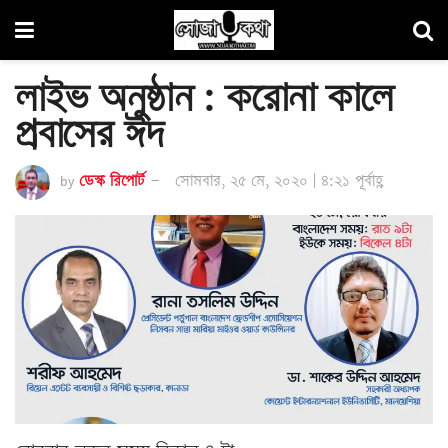
লাইভ অনুষ্ঠান : করোনা কালে
প্রবাসের ঈদ
by
ডেস্ক রিপোর্ট
সোমবার, ২৫ মে, ২০২০ | ৪:২১ পূর্বাহ্ণ