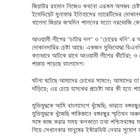
জিয়াউর রহমান নিজেও কখনো এরকম অসম্ভব চেষ্
ইমেডিয়েট মুনাফার ইতিহাসের ন্যারেটিভের দোকানদারি
খালেদা জিয়ার জন্মদিন পালনের মতো নরভোজি কেক ক
আওয়ামী লীগের “চাটার দল” ও “চোরের খনি”-র অন
দোকানদারির চেষ্টা আছে। একজন মুক্তিযোদ্ধা বিএনপ
কতভাবে আটকে রাখে আওয়ামী লীগের কীটেরা; ও দে
পাল্লায় পড়েছে বাংলাদেশ।
ঘটনা ঘটেছে আমাদের চোখের সামনে; আমাদের তা 
দাঁড়িয়ে; এর চেয়ে হাস্যকর প্রচেষ্টা আর কী হতে পা
মুক্তিযুদ্ধকে আমি বাংলাদেশে খুঁজেছি; ভারতে বঙ্গবন্
মুক্তিযুদ্ধকে খুঁজেছি পাকিস্তানে বঙ্গবন্ধুর স্মৃতি
সঙ্গে কাজ করার সময় কলকাতা তথা পশ্চিমবঙ্গের 
গিয়ে সেখানকার মানুষের ইন্টারভিউ নেবার সুযোগ হ