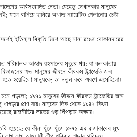
 বাংলাদেশের অবিসংবাদিত নেতা। যেহেতু সেখানকার মানুষের
ই; ফলে বানিয়ে ছানিয়ে অখাদ্য ন্যারেটিভ গেলানোর চেষ্টা
ংলাদেশেই ইতিহাস বিকৃতি মিশে আছে নানা রঙের দোকানদারের
গীত পরিচালক আজাদ রহমানের মৃত্যুর পর; বা কলকাতায়
বিভাজনের ক্ষত মানুষের জীবনে কীরকম ট্র্যাজেডি জন্ম
্থী হতে হয়েছিলো মানুষকে; তা নতুন করে স্মরণে এসেছিলো।
র মনে পড়লো; ১৯৭১ মানুষের জীবনে কীরকম ট্র্যাজেডির জন্ম
 উলু খাগড়ার প্রাণ যায়। মানুষের দিক থেকে ১৯৪৭ কিংবা
েছে রাজনীতির লাভের গুড় পিঁপড়ার অক্ষরে।
 তৈরি হয়েছে; যে কীনা খুঁজে খুঁজে ১৯৭১-এর রাজাকারের মুখ
ি লাখ লাখ আওয়ামী লীগ পরিবার গাদ্দার পরিচয়ে