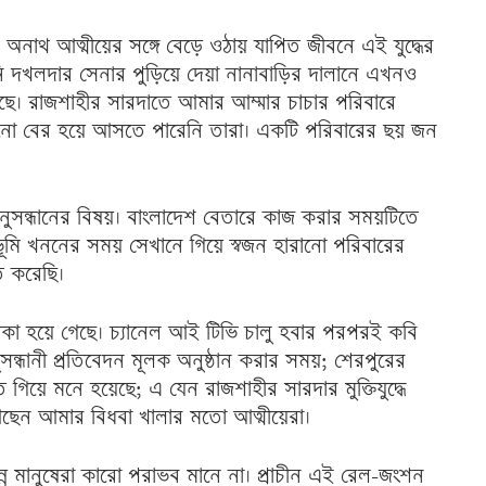
ও অনাথ আত্মীয়ের সঙ্গে বেড়ে ওঠায় যাপিত জীবনে এই যুদ্ধের
 দখলদার সেনার পুড়িয়ে দেয়া নানাবাড়ির দালানে এখনও
ছে। রাজশাহীর সারদাতে আমার আম্মার চাচার পরিবারে
এখনো বের হয়ে আসতে পারেনি তারা। একটি পরিবারের ছয় জন
অনুসন্ধানের বিষয়। বাংলাদেশ বেতারে কাজ করার সময়টিতে
্যভূমি খননের সময় সেখানে গিয়ে স্বজন হারানো পরিবারের
মত করেছি।
 আঁকা হয়ে গেছে। চ্যানেল আই টিভি চালু হবার পরপরই কবি
সন্ধানী প্রতিবেদন মূলক অনুষ্ঠান করার সময়; শেরপুরের
 করতে গিয়ে মনে হয়েছে; এ যেন রাজশাহীর সারদার মুক্তিযুদ্ধে
 আছেন আমার বিধবা খালার মতো আত্মীয়েরা।
ন্ন মানুষেরা কারো পরাভব মানে না। প্রাচীন এই রেল-জংশন