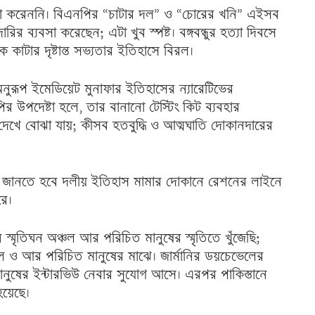
টা করেননি। বিএনপির “চাটার দল” ও “চোরের খনি” এইসব
র ব্যবসা করেছেন; এটা খুব স্পষ্ট। বঙ্গবন্ধুর হত্যা দিবসে
াটার দৃষ্টান্ত সভ্যতার ইতিহাসে বিরল।
ুরূপ ইমেডিয়েট মুনাফার ইতিহাসের ন্যারেটিভের
ির উপদেষ্টা হলে, তার বানানো টেস্টিং কিট ব্যবহার
খে বোঝা যায়; কীসব হতবুদ্ধি ও আত্মঘাতি দোকানদারের
জানতে হবে দলীয় ইতিহাস মামার দোকানে রেশনের লাইনে
রে।
ধুর স্মৃতিঘন অঞ্চল আর পরিচিত মানুষের স্মৃতিতে খুঁজেছি;
ঘন অঞ্চল ও আর পরিচিত মানুষের মাঝে। জার্মানির ডয়চেভেলের
মানুষের ইন্টারভিউ নেবার সুযোগ আসে। এরপর পাকিস্তানে
য়েছে।