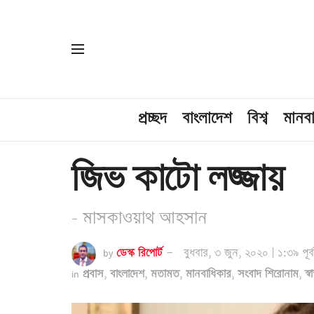
প্রচ্ছদ
বাংলাদেশ
বিশ্ব
মানব
জিভ কাটো লজ্জায়
- মাসকাওয়াথ আহসান
by
ডেস্ক রিপোর্ট
বুধবার, ৩ জুন, ২০২০ | ১:৩৯ পূর্বা
in
প্রবাস
,
বাংলাদেশ
,
মতামত
,
মানবাধিকার
,
সংবাদ শিরোনাম
,
স্বা