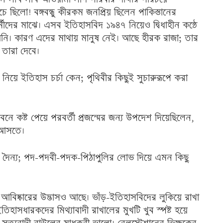
 ছিলো! বঙ্গবন্ধু কীরকম জনপ্রিয় ছিলেন পাকিস্তানের
ীদের মাঝে। এসব ইতিহাসবিদ ১৯৪৭ নিয়েও দ্বিধাহীন কন্ঠে
দ হয়নি। কারণ এদের মাথায় মানুষ নেই। আছে হীরক রাজা; তার
ও তারা দেবে।
য়ে ইতিহাস চর্চা কেন; পৃথিবীর কিছুই সুচারুরূপে করা
নে কষ্ট পেয়ে পরবর্তী প্রজন্মের জন্য উপদেশ দিয়েছিলেন,
ে আসতে।
ক দৈন্য; পদ-পদবী-পদক-পিঠাপুলির লোভ দিয়ে এমন কিছু
 আবিষ্কারের উদ্ভাসও আছে। ভাঁড়-ইতিহাসবিদের লুকিয়ে রাখা
িহাসধারকদের মিথ্যাবাদী রাখালের মুখটি খুব স্পষ্ট হয়ে