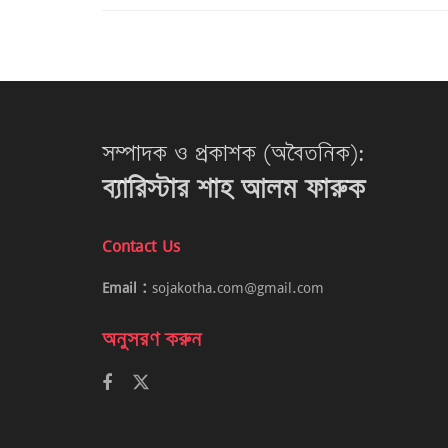
সম্পাদক ও প্রকাশক (অবৈতনিক):
ব্যারিস্টার শাহ আলম ফারুক
Contact Us
Email :
sojakotha.com@gmail.com
অনুসরণ করুন