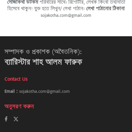
সোজাকথা ডটকম
পরিবারের সাথে। রিপোর্টার, লেখক কিংবা তথ্যদাতা
হিসেবে থাকুন! যুক্ত হতে লিখুন/ লেখা পাঠান।
লেখা পাঠানোর ঠিকানা
sojakotha.com@gmail.com
সম্পাদক ও প্রকাশক (অবৈতনিক):
ব্যারিস্টার শাহ আলম ফারুক
Contact Us
Email :
sojakotha.com@gmail.com
অনুসরণ করুন