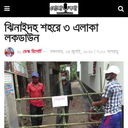
ঝিনাইদহ শহরে ৩ এলাকা
লকডাউন
by
ডেস্ক রিপোর্ট
মঙ্গলবার, ১৪ জুলাই, ২০২০ | ৭:০০ অপরাহ্ণ