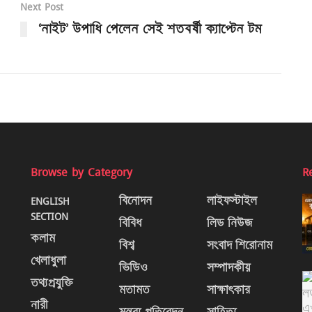
Next Post
‘নাইট’ উপাধি পেলেন সেই শতবর্ষী ক্যাপ্টেন টম
Browse by Category
R
ENGLISH
বিনোদন
লাইফস্টাইল
SECTION
বিবিধ
লিড নিউজ
কলাম
বিশ্ব
সংবাদ শিরোনাম
খেলাধুলা
ভিডিও
সম্পাদকীয়
তথ্যপ্রযুক্তি
মতামত
সাক্ষাৎকার
নারী