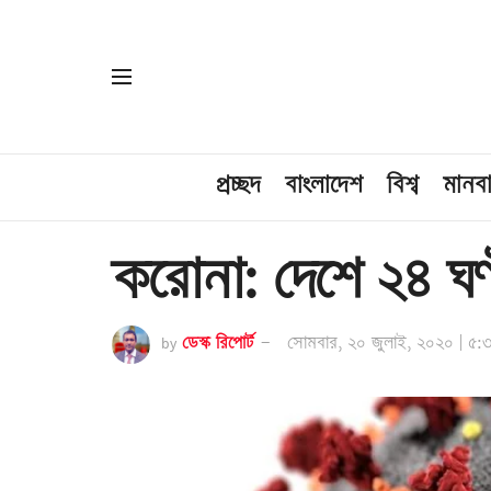
প্রচ্ছদ
বাংলাদেশ
বিশ্ব
মানব
করোনা: দেশে ২৪ ঘণ্
by
ডেস্ক রিপোর্ট
সোমবার, ২০ জুলাই, ২০২০ | ৫:৩