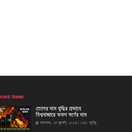
ecent News
তেলের দাম বৃদ্ধির প্রভাবে
বিশ্ববাজারে কমল স্বর্ণের দাম
শুক্রবার, ২৪ জুলাই, ২০২৬ | ২:৫৮ পূর্বাহ্ণ