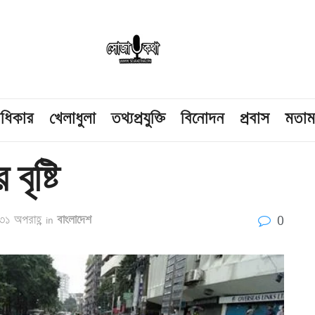
াধিকার
খেলাধুলা
তথ্যপ্রযুক্তি
বিনোদন
প্রবাস
মতা
বৃষ্টি
0
৩১ অপরাহ্ণ
in
বাংলাদেশ