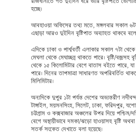
রাজধানীতে গত দুইদিন ধরে ভারি বৃষ্টিপাতে ভোগান
হচ্ছে।
আবহাওয়া অফিসের তথ্য মতে, মঙ্গলবার সকাল ৬টার 
এছাড়া আরও দুইদিন বৃষ্টিপাত অব্যাহত থাকবে বল
এদিকে ঢাকা ও পার্শ্ববর্তী এলাকার সকাল ৭টা থেকে দ
মেঘলা থেকে মেঘাচ্ছন্ন থাকতে পারে। বৃষ্টি/বজ্রসহ বৃ
থেকে ১৫ কিলোমিটার বেগে বাতাস বইতে পারে, যা দ
পারে। দিনের তাপমাত্রা সাধারণত অপরিবর্তিত থাকতে
মিলিমিটার।
অন্যদিকে দুপুর ১টা পর্যন্ত দেশের অভ্যন্তরীণ নদীবন্
টাঙ্গাইল, ময়মনসিংহ, সিলেট, ঢাকা, ফরিদপুর, যশোর, ক
চট্টগ্রাম ও কক্সবাজার অঞ্চলের উপর দিয়ে পশ্চিম/
বেগে অস্থায়ীভাবে দমকা/ঝড়ো হাওয়াসহ বৃষ্টি অথব
সতর্ক সংকেত দেখাতে বলা হয়েছে।