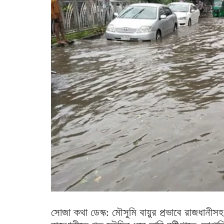
সোজা কথা ডেস্ক: মৌসুমি বায়ুর প্রভাবে রাজধানীসহ 