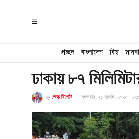
প্রচ্ছদ
বাংলাদেশ
বিশ্ব
মানব
ঢাকায় ৮৭ মিলিমিটার 
by
ডেস্ক রিপোর্ট
মঙ্গলবার, ২১ জুলাই, ২০২০ | ১২: