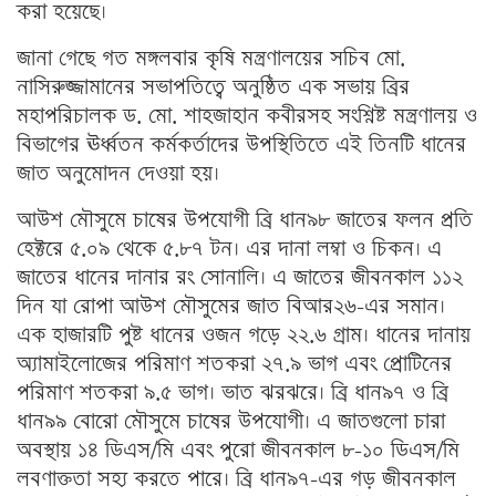
করা হয়েছে।
জানা গেছে গত মঙ্গলবার কৃষি মন্ত্রণালয়ের সচিব মো.
নাসিরুজ্জামানের সভাপতিত্বে অনুষ্ঠিত এক সভায় ব্রির
মহাপরিচালক ড. মো. শাহজাহান কবীরসহ সংশ্নিষ্ট মন্ত্রণালয় ও
বিভাগের ঊর্ধ্বতন কর্মকর্তাদের উপস্থিতিতে এই তিনটি ধানের
জাত অনুমোদন দেওয়া হয়।
আউশ মৌসুমে চাষের উপযোগী ব্রি ধান৯৮ জাতের ফলন প্রতি
হেক্টরে ৫.০৯ থেকে ৫.৮৭ টন। এর দানা লম্বা ও চিকন। এ
জাতের ধানের দানার রং সোনালি। এ জাতের জীবনকাল ১১২
দিন যা রোপা আউশ মৌসুমের জাত বিআর২৬-এর সমান।
এক হাজারটি পুষ্ট ধানের ওজন গড়ে ২২.৬ গ্রাম। ধানের দানায়
অ্যামাইলোজের পরিমাণ শতকরা ২৭.৯ ভাগ এবং প্রোটিনের
পরিমাণ শতকরা ৯.৫ ভাগ। ভাত ঝরঝরে। ব্রি ধান৯৭ ও ব্রি
ধান৯৯ বোরো মৌসুমে চাষের উপযোগী। এ জাতগুলো চারা
অবস্থায় ১৪ ডিএস/মি এবং পুরো জীবনকাল ৮-১০ ডিএস/মি
লবণাক্ততা সহ্য করতে পারে। ব্রি ধান৯৭-এর গড় জীবনকাল