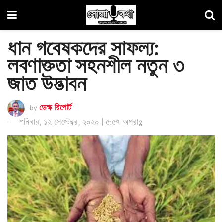
ধান গবেষকদের সাফল্য:
লবণাক্ততা সহনশীল নতুন ৩
জাত উদ্ভাবন
by
ডেস্ক রিপোর্ট
শনিবার, ১২ সেপ্টেম্বর, ২০২০ | ৫:৫৭ অপরাহ্ণ