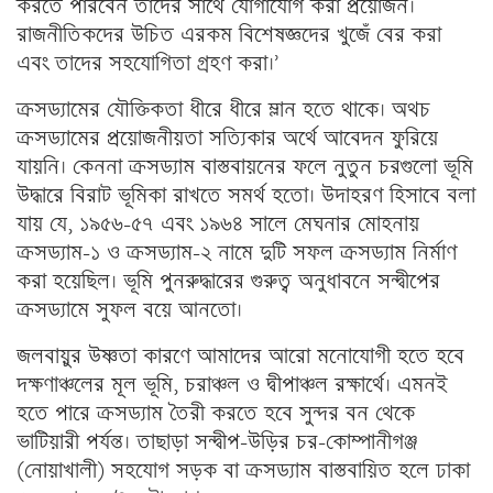
করতে পারবেন তাদের সাথে যোগাযোগ করা প্রয়োজন।
রাজনীতিকদের উচিত এরকম বিশেষজ্ঞদের খুজেঁ বের করা
এবং তাদের সহযোগিতা গ্রহণ করা।’
ক্রসড্যামের যৌক্তিকতা ধীরে ধীরে ম্লান হতে থাকে। অথচ
ক্রসড্যামের প্রয়োজনীয়তা সত্যিকার অর্থে আবেদন ফুরিয়ে
যায়নি। কেননা ক্রসড্যাম বাস্তবায়নের ফলে নুতুন চরগুলো ভূমি
উদ্ধারে বিরাট ভূমিকা রাখতে সমর্থ হতো। উদাহরণ হিসাবে বলা
যায় যে, ১৯৫৬-৫৭ এবং ১৯৬৪ সালে মেঘনার মোহনায়
ক্রসড্যাম-১ ও ক্রসড্যাম-২ নামে দুটি সফল ক্রসড্যাম নির্মাণ
করা হয়েছিল। ভূমি পুনরুদ্ধারের গুরুত্ব অনুধাবনে সন্দ্বীপের
ক্রসড্যামে সুফল বয়ে আনতো।
জলবায়ুর উষ্ণতা কারণে আমাদের আরো মনোযোগী হতে হবে
দক্ষণাঞ্চলের মূল ভূমি, চরাঞ্চল ও দ্বীপাঞ্চল রক্ষার্থে। এমনই
হতে পারে ক্রসড্যাম তৈরী করতে হবে সুন্দর বন থেকে
ভাটিয়ারী পর্যন্ত। তাছাড়া সন্দ্বীপ-উড়ির চর-কোম্পানীগঞ্জ
(নোয়াখালী) সহযোগ সড়ক বা ক্রসড্যাম বাস্তবায়িত হলে ঢাকা