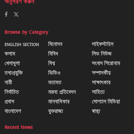
অনুসরণ করুন
Browse by Category
ENGLISH SECTION
বিনোদন
লাইফস্টাইল
কলাম
বিবিধ
লিড নিউজ
খেলাধুলা
বিশ্ব
সংবাদ শিরোনাম
তথ্যপ্রযুক্তি
ভিডিও
সম্পাদকীয়
নারী
মতামত
সাক্ষাৎকার
নির্বাচিত
মন্তব্য প্রতিবেদন
সাহিত্য
প্রবাস
মানবাধিকার
সোশ্যাল মিডিয়া
বাংলাদেশ
যুক্তরাজ্য
স্বাস্থ্য
Recent News