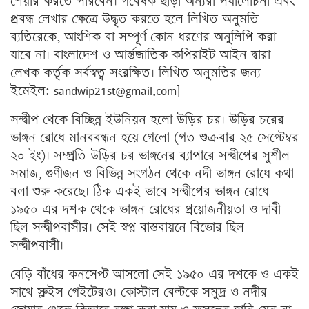
শেয়ার করতে পারবেন। গবেষক ছাড়া অন্যরা পর্যালোচনা এবং
প্রবন্ধ লেখার ক্ষেত্রে উদ্ধৃত করতে হলে লিখিত অনুমতি
ব্যতিরেকে, আংশিক বা সম্পূর্ণ কোন ধরণের অনুলিপি করা
যাবে না। বাংলাদেশ ও আর্ন্তজাতিক কপিরাইট আইন দ্বারা
লেখক কর্তৃক সর্বস্বত্ব সংরক্ষিত। লিখিত অনুমতির জন্য
ইমেইল: sandwip21st@gmail.com]
সন্দ্বীপ থেকে বিচ্ছিন্ন ইউনিয়ন হলো উড়ির চর। উড়ির চরের
ভাঙ্গন রোধে মানববন্ধন হয়ে গেলো (গত শুক্রবার ২৫ সেপ্টেম্বর
২০ ইং)। সম্প্রতি উড়ির চর ভাঙ্গনের ব্যাপারে সন্দ্বীপের সুশীল
সমাজ, গুণীজন ও বিভিন্ন সংগঠন থেকে নদী ভাঙ্গন রোধে কথা
বলা শুরু করেছে। ঠিক একই ভাবে সন্দ্বীপের ভাঙ্গন রোধে
১৯৫০ এর দশক থেকে ভাঙ্গন রোধের প্রয়োজনীয়তা ও দাবী
ছিল সন্দ্বীপবাসীর। সেই স্বপ্ন বাস্তবায়নে বিভোর ছিল
সন্দ্বীপবাসী।
বেড়ি বাঁধের কনসেপ্ট আসলো সেই ১৯৫০ এর দশকে ও একই
সাথে স্লুইস গেইটেরও। কোস্টাল বেল্টকে সমুদ্র ও নদীর