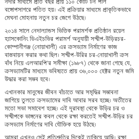
নদীর মাধ্যমে প্রতি বছর প্রায় ১১০ কোটি টন পলি
বঙ্গোপসাগরে পতিত হয়। এই প্রক্রিয়ার মাধ্যমে প্রাকৃতিকভাবে
মেঘনা মোহনায় নতুন চর জেগে উঠছে।
২০১৪ সালে নেদাল্যান্ডস ভিত্তিক পরামর্শক প্রতিষ্ঠান রয়েল
হ্যাসকোনিং ডিএইচভির পরামর্শ অনুযায়ী সন্দ্বীপ-উড়িরচর-
কোম্পানীগঞ্জ (নোয়াখালী) এর ক্রসড্যাম নির্মাণের কাজ
বাস্তবায়ন করার কথা ছিল। সন্দ্বীপ-উরির চর-নোয়াখালী ক্রস
বাঁধ নিয়ে এলআরপি’র সমীক্ষা (১৯৮৭) থেকে জানা গেছে যে,
ক্রসড্যামটির মাধ্যমে ভবিষ্যতে প্রায় ৩৬,০০০ হেক্টর নতুন জমি
উদ্ধার করা সম্ভব হবে।
এখানকার মানুষের জীবন বাঁচাতে আর সমৃদ্ধির সম্ভাবনা
জাগিয়ে তুলতে ক্রসড্যামের দাবি আবার সরব হচ্ছে। অতীতের
মতো সভা সমাবেশ হচ্ছে। এই দূরাবস্থা থেকে উড়ির চর ও
সন্দ্বীপকে ভাঙ্গনের কবল থেকে রক্ষা করতেই সন্দ্বীপ-উড়ির চর
ক্রসড্যাম নির্মাণের দাবি যৌক্তিক হয়ে উঠছে।
আমরা এখনও সেই প্রতিশ্রুতির দিকেই তাকিয়ে আছি। রক্ষা