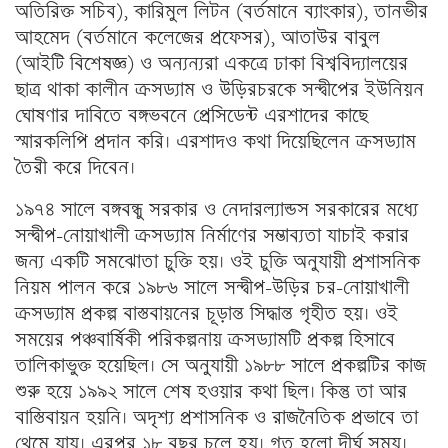
অতিরিক্ত সচিব), কারিমুল লিটন (বর্তমানে ব্যাংকার), তানভীর
আহমেদ (বর্তমানে কলেজের প্রফেসর), আতাউর বাবুল
(আইটি বিশেষজ্ঞ) ও অন্যন্যরা একত্রে ঢাকা বিশ্ববিদ্যালয়ের
ছাত্র থাকা কালীন ক্রসড্যাম ও উড়িরচরকে সন্দ্বীপের ইউনিয়ন
ঘোষণার দাবিতে বঙ্গভবনে প্রেসিডেন্ট এরশাদের কাছে
স্মারকলিপি প্রদান করি। এরশাদও কথা দিয়েছিলেন ক্রসড্যাম
তৈরী করে দিবেন।
১৯৭৪ সালে বঙ্গবন্ধু সরকার ও নেদারল্যান্ডস সরকারের মধ্যে
সন্দ্বীপ-নোয়াখালী ক্রসড্যাম নির্মাণের সম্ভাব্যতা যাচাই করার
জন্য একটি সমঝোতা চুক্তি হয়। ওই চুক্তি অনুযায়ী প্রশাসনিক
নিয়ম পালন করে ১৯৮৬ সালে সন্দ্বীপ-উড়ির চর-নোয়াখালী
ক্রসড্যাম প্রকল্প বাস্তবায়নের চূড়ান্ত সিদ্ধান্ত গৃহীত হয়। ওই
সময়ের পঞ্চবার্ষিকী পরিকল্পনায় ক্রসড্যামটি প্রকল্প হিসাবে
তালিকাভুক্ত হয়েছিল। সে অনুযায়ী ১৯৮৮ সালে প্রকল্পটির কাজ
শুরু হয়ে ১৯৯২ সালে শেষ হওয়ার কথা ছিল। কিন্তু তা আর
বাস্তিবায়ন হয়নি। অদৃশ্য প্রশাসনিক ও রাজনৈতিক প্রভাবে তা
থেমে যায়। এরপর ১৮ বছর চলে হয়। গত হলো দীর্ঘ সময়।