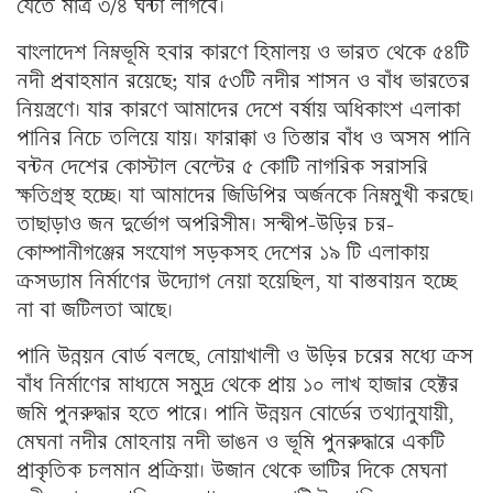
যেতে মাত্র ৩/৪ ঘন্টা লাগবে।
বাংলাদেশ নিম্নভূমি হবার কারণে হিমালয় ও ভারত থেকে ৫৪টি
নদী প্রবাহমান রয়েছে; যার ৫৩টি নদীর শাসন ও বাঁধ ভারতের
নিয়ন্ত্রণে। যার কারণে আমাদের দেশে বর্ষায় অধিকাংশ এলাকা
পানির নিচে তলিয়ে যায়। ফারাক্কা ও তিস্তার বাঁধ ও অসম পানি
বন্টন দেশের কোস্টাল বেল্টের ৫ কোটি নাগরিক সরাসরি
ক্ষতিগ্রস্থ হচ্ছে। যা আমাদের জিডিপির অর্জনকে নিম্নমুখী করছে।
তাছাড়াও জন দুর্ভোগ অপরিসীম। সন্দ্বীপ-উড়ির চর-
কোম্পানীগঞ্জের সংযোগ সড়কসহ দেশের ১৯ টি এলাকায়
ক্রসড্যাম নির্মাণের উদ্যোগ নেয়া হয়েছিল, যা বাস্তবায়ন হচ্ছে
না বা জটিলতা আছে।
পানি উন্নয়ন বোর্ড বলছে, নোয়াখালী ও উড়ির চরের মধ্যে ক্রস
বাঁধ নির্মাণের মাধ্যমে সমুদ্র থেকে প্রায় ১০ লাখ হাজার হেক্টর
জমি পুনরুদ্ধার হতে পারে। পানি উন্নয়ন বোর্ডের তথ্যানুযায়ী,
মেঘনা নদীর মোহনায় নদী ভাঙন ও ভূমি পুনরুদ্ধারে একটি
প্রাকৃতিক চলমান প্রক্রিয়া। উজান থেকে ভাটির দিকে মেঘনা