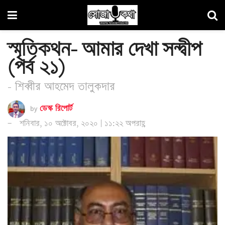
স্মৃতিকথন- আমার দেখা সন্দ্বীপ
(পর্ব ২১)
- শিব্বীর আহমেদ তালুকদার
by
ডেস্ক রিপোর্ট
শনিবার, ১০ অক্টোবর, ২০২০ | ১১:২২ অপরাহ্ণ