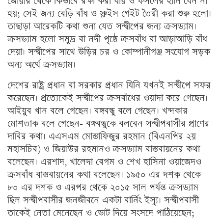
জোয়ার থেকে কিভাবে রক্ষা করা যায় ও ফসলের হানি যেন না
হয়; সেই জন্য বেড়ি বাঁধ ও স্লুইস গেইট তৈরী করা শুরু হলো।
তাছাড়া আরেকটি কথা শুনা যেত সন্দ্বীপের জন্য ক্রসড্যাম।
ক্রসড্যাম হলো সমুদ্র বা নদী পৃষ্ঠে ক্রসবাঁধ বা আড়াআড়ি বাঁধ
দেয়া। সন্দ্বীপের সাথে উড়ির চর ও কোম্পানীগঞ্জ সংযোগ সড়ক
অন্য অর্থে ক্রসড্যাম।
দেশের রাষ্ট্র প্রধান বা সরকার প্রধান যিনি যখনই সন্দ্বীপে সফর
করেছেন। প্রত্যেকেই সন্দ্বীপের ক্রসবাঁধের ওয়াদা করে গেছেন।
আইয়ুব খান বলে গেছেন। বঙ্গবন্ধু বলে গেছেন। খন্দকার
মোশতাক বলে গেছেন- বঙ্গবন্ধুকে বলবেন সন্দ্বীপবাসীর প্রাণের
দাবির কথা। এএসএম মোস্তাফিজুর রহমান (বিএনপির ২য়
মহাসচিব) ও জিয়াউর রহমানও ক্রসড্যাম বাস্তবায়নের কথা
বলেছেন। এরশাদ, খালেদা বেগম ও শেখ হাসিনা ওয়াজেদও
ক্রসবাঁধ বাস্তবায়নের কথা বলেছেন। ১৯৫০ এর দশক থেকে
৮০ এর দশক ও এরপর থেকে ২০১৫ সাল পর্যন্ত ক্রসড্যাম
ছিল সন্দ্বীপবাসীর জনজীবনে একটা বার্নিং ইস্যু। সন্দ্বীপবাসী
তাকেই নেতা মেনেছেন ও ভোট দিয়ে সংসদে পাঠিয়েছেন;