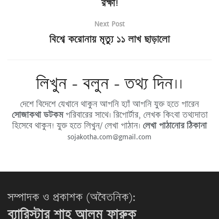
রক্ষা!
Next Post
বিশ্বে করোনায় মৃত্যু ১১ লাখ ছাড়ালো
লিখুন - বলুন - তথ্য দিন।।
দেশে বিদেশে যেখানে থাকুন আপনি হ্যাঁ আপনি যুক্ত হতে পারেন
সোজাকথা ডটকম
পরিবারের সাথে। রিপোর্টার, লেখক কিংবা তথ্যদাতা
হিসেবে থাকুন! যুক্ত হতে লিখুন/ লেখা পাঠান।
লেখা পাঠানোর ঠিকানা
sojakotha.com@gmail.com
সম্পাদক ও প্রকাশক (অবৈতনিক):
ব্যারিস্টার শাহ আলম ফারুক