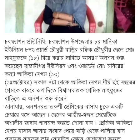
চরফ্যাশন প্রতিনিধি: চরফ্যাশন উপজেলার চর মানিকা
ইউনিয়ন ৮নং ওয়ার্ড চৌধুরী বাড়ির রফিক চৌধুরীর ছেলে মোঃ
মাহফুজকে (১৮) বিয়ে করার দাবিতে আমরণ অনশন শুরু
করেছেন হাজারীগঞ্জ ইউনিয়ন ৩নং ওয়ার্ডের মোঃ মনিরের
কন্যা আকিতা বেগম (১৩)
(১৫অক্টোবর) সকাল ৭টা থেকে আকিতা বেগম দীর্ঘ দুই বছরের
প্রেমকে বাস্তবে রূপ দিতে বিশ্বাসঘাতক প্রেমিক মাহফুজের
বাড়িতে এ অনশন শুরু করেন
জানাযায়, অনশনরত তরুণী প্রেমিকের বাসায ঢুকে একটি
চেযারে বসে আছেন । ছেলের আত্মীয়-স্বজন মেয়েটিকে
অশালীন ভাষায গালমন্দ করতে শোনা যায । প্রেমিকা আকিতা
বেগম বাসায আসার সংবাদ পেয়ে বাড়ি থেকে পালিয়ে যান
প্রতারক মাহফুজ তার মোবাইল ফোনে যোগাযোগ করতে