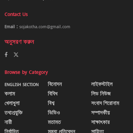
Contact Us
Email :
sojakotha.com@gmail.com
অনুসরণ করুন
Browse by Category
ENGLISH SECTION
বিনোদন
লাইফস্টাইল
কলাম
বিবিধ
লিড নিউজ
খেলাধুলা
বিশ্ব
সংবাদ শিরোনাম
তথ্যপ্রযুক্তি
ভিডিও
সম্পাদকীয়
নারী
মতামত
সাক্ষাৎকার
নির্বাচিত
মন্তব্য প্রতিবেদন
সাহিত্য