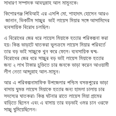
সাধারণ সম্পাদক আবদুল্লাহ আল মামুনকে।
কিশোরগঞ্জ পিবিআই এর এসপি মো. শাহাদাৎ হোসেন আরও
জানান, ভিকটিম সাচ্চুর ভাই লায়েস মিয়ার সঙ্গে আসামিদের
ব্যবসায়িক বিরোধ চলছিল।
এ বিরোধের জের ধরে লায়েস মিয়াকে হত্যার পরিকল্পনা করা
হয়। কিন্তু ভাড়াটে ঘাতকরা ভুলক্রমে লায়েস মিয়ার পরিবর্তে
তার বড় ভাই সাচ্চুকে খুন করে ফেলে। ব্যবসায়িক দ্বন্দ্ব-
বিরোধের জের ধরে সাচ্চুর বড় ভাই লায়েস মিয়াকে হত্যার
জন্য ২ লাখ টাকার চুক্তিতে চার জনকে ভাড়া করেন আওয়ামী
লীগ নেতা আব্দুল্লাহ আল-মামুন।
আর এ পরিকল্পনামাফিক উপজেলার পশ্চিম বসন্তপুরের ভাড়া
বাসায় ঘুমন্ত লায়েস মিয়াকে হত্যার জন্য হামলা চালায় চার
সদস্যের ঘাতকরা। কিন্তু ঘটনার রাতে লায়েস মিয়া গ্রামের
বাড়িতে ছিলেন এবং এ বাসায় তার বড়ভাই ওমর চান ওরফে
সাচ্চু ঘুমিয়েছিলেন।