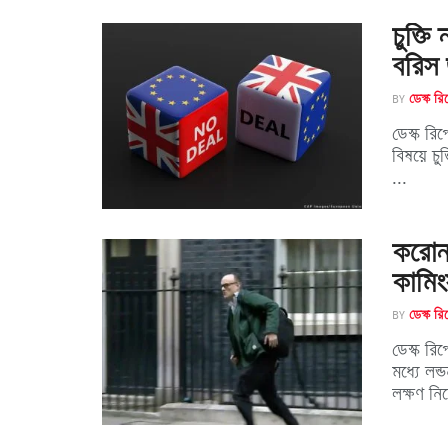
চুক্তি
বরিস
BY
ডেস্ক রিপ
ডেস্ক রি
বিষয়ে চু
...
করোনা
কামিং
BY
ডেস্ক রিপ
ডেস্ক রি
মধ্যে লন
লক্ষণ নিয