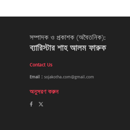
সম্পাদক ও প্রকাশক (অবৈতনিক):
ব্যারিস্টার শাহ আলম ফারুক
Contact Us
Email :
sojakotha.com@gmail.com
অনুসরণ করুন