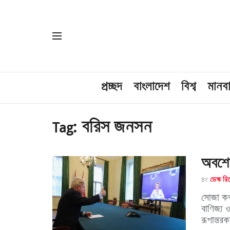
প্রচ্ছদ
বাংলাদেশ
বিশ্ব
মানব
Tag:
বরিস জনসন
অবশেষ
BY
ডেস্ক রিপ
সোজা কথা
বাণিজ্য ও
রূপান্তরক