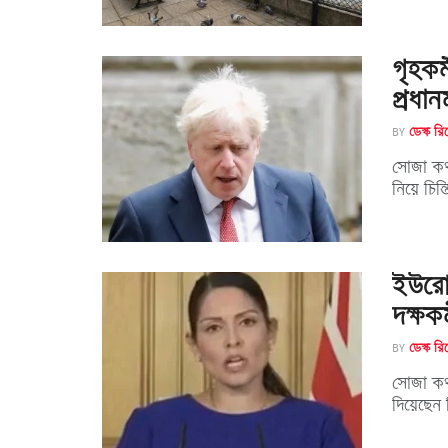
গৃহকর্
প্রধানম
BY
ডেস্ক রিপ
সোজা কথা
নিয়ে চিন
ইউরোপী
দক্ষক
BY
ডেস্ক রিপ
সোজা কথা
দিয়েছেন 