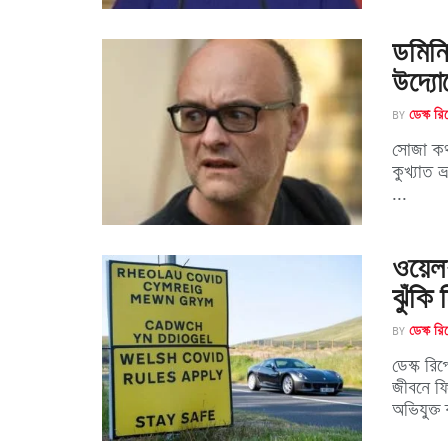
ডমিনি
উদ্যোগ
BY
ডেস্ক রিপ
সোজা কথা
কুখ্যাত 
...
ওয়েলশ
ঝুঁকি 
BY
ডেস্ক রিপ
ডেস্ক রি
জীবনে ফ
অভিযুক্ত