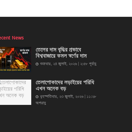
ecent News
তেলের দাম বৃদ্ধির প্রভাবে
বিশ্ববাজারে কমল স্বর্ণের দাম
শুক্রবার, ২৪ জুলাই, ২০২৬ | ২:৫৮ পূর্বাহ্ণ
তেলাপোকাদের লড়াইয়ের পরিধি
এখন অনেক বড়
বৃহস্পতিবার, ২৩ জুলাই, ২০২৬ | ১১:২৮
অপরাহ্ণ