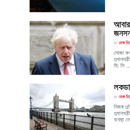
আবার 
জনস
BY
ডেস্ক রিপ
সোজা কথা
প্রধানমন্
মি: লি ..
লকডাউ
BY
ডেস্ক রিপ
নিজস্ব প
প্রধানমন
ব্যবস্থা 