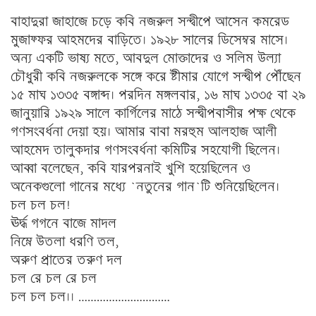
বাহাদুরা জাহাজে চড়ে কবি নজরুল সন্দ্বীপে আসেন কমরেড
মুজাফ্ফর আহমদের বাড়িতে। ১৯২৮ সালের ডিসেম্বর মাসে।
অন্য একটি ভাষ্য মতে, আবদুল মোক্তাদের ও সলিম উল্যা
চৌধুরী কবি নজরুলকে সঙ্গে করে ষ্টীমার যোগে সন্দ্বীপ পৌঁছেন
১৫ মাঘ ১৩৩৫ বঙ্গাব্দ। পরদিন মঙ্গলবার, ১৬ মাঘ ১৩৩৫ বা ২৯
জানুয়ারি ১৯২৯ সালে কার্গিলের মাঠে সন্দ্বীপবাসীর পক্ষ থেকে
গণসংবর্ধনা দেয়া হয়। আমার বাবা মরহুম আলহাজ আলী
আহমেদ তালুকদার গণসংবর্ধনা কমিটির সহযোগী ছিলেন।
আব্বা বলেছেন, কবি যারপরনাই খুশি হয়েছিলেন ও
অনেকগুলো গানের মধ্যে `নতুনের গান`টি শুনিয়েছিলেন।
চল চল চল!
ঊর্দ্ধ গগনে বাজে মাদল
নিম্নে উতলা ধরণি তল,
অরুণ প্রাতের তরুণ দল
চল রে চল রে চল
চল চল চল।। …………………………