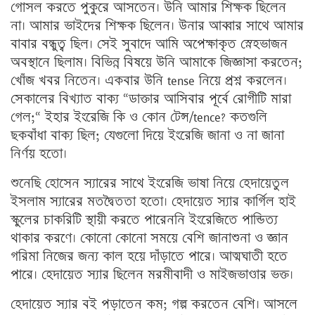
গোসল করতে পুকুরে আসতেন। উনি আমার শিক্ষক ছিলেন
না। আমার ভাইদের শিক্ষক ছিলেন। উনার আব্বার সাথে আমার
বাবার বন্ধুত্ব ছিল। সেই সুবাদে আমি অপেক্ষাকৃত স্নেহভাজন
অবস্থানে ছিলাম। বিভিন্ন বিষয়ে উনি আমাকে জিজ্ঞাসা করতেন;
খোঁজ খবর নিতেন। একবার উনি tense নিয়ে প্রশ্ন করলেন।
সেকালের বিখ্যাত বাক্য “ডাক্তার আসিবার পূর্বে রোগীটি মারা
গেল;“ ইহার ইংরেজি কি ও কোন টেন্স/tence? কতগুলি
ছকবাঁধা বাক্য ছিল; যেগুলো দিয়ে ইংরেজি জানা ও না জানা
নির্ণয় হতো।
শুনেছি হোসেন স্যারের সাথে ইংরেজি ভাষা নিয়ে হেদায়েতুল
ইসলাম স্যারের মতদ্বৈততা হতো। হেদায়েত স্যার কার্গিল হাই
স্কুলের চাকরিটি স্থায়ী করতে পারেননি ইংরেজিতে পান্ডিত্য
থাকার করণে। কোনো কোনো সময়ে বেশি জানাশুনা ও জ্ঞান
গরিমা নিজের জন্য কাল হয়ে দাঁড়াতে পারে। আত্মঘাতী হতে
পারে। হেদায়েত স্যার ছিলেন মরমীবাদী ও মাইজভাণ্ডার ভক্ত।
হেদায়েত স্যার বই পড়াতেন কম; গল্প করতেন বেশি। আসলে