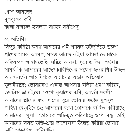
খোশ আমদেদ
বুলবুলের কবি
কাজী নজরুল ইসলাম সাহেব সমীপেষু।
হে অতিথি।
সিন্ধুর কনিষ্ঠা কন্যা আমাদের এই শ্যামল তটভূমিতে তরুণ
প্রাণের সমস্ত আবেগ, সমস্ত আনন্দ লইয়া আমরা তোমাকে
অভিনন্দন জানাইতেছি। দরিদ্র আমরা, গৃহে ডাকিয়া লইবার
সামর্থ কি আমাদের আছে? চারিদিকের সফেন জলরাশির উচ্ছল
আনন্দনর্তন আমাদিগকে আমাদের অভাব অভিযোগ
ভুলাইয়াছে; তোমাকেও একান্ত আপনার বলিয়া গ্রহণ করিবে,
তসলিম জানাইবে। `ওগো কৃষাণের কবি, আর্তের দরদী`
আমাদের প্রাণের কথা গানের সুরে তোমার কণ্ঠের বুলবুল
গাহিয়া বেড়াইতেছে; আমাদের ব্যথা তোমাকে ব্যথিত করিয়াছে,
আমাদের `ক্ষুধা` তোমাকে অভিভূত করিয়াছে; ওগো বন্ধু। তাই
আমাদের সমস্ত ভক্তি-শ্রদ্ধা ভালোবাসা উজাড় করিয়া তোমার
ডালি সাজাইয়া আনিয়াছি।