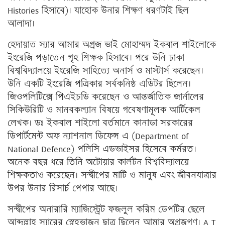
Histories হিসাবে)। যাহোক উনার শিক্ষণ ধরণটাই ছিল
আলাদা।
হেদায়াত স্যার আমার অগ্রজ ভাই মোহাম্মদ ইকবাল শাইলোকে
ইংরেজি পড়াতেন গৃহ শিক্ষক হিসাবে। পরে উনি ঢাকা
বিশ্ববিদ্যালয়ে ইংরেজি সাহিত্যে অনার্স ও মাস্টার্স করেছেন।
উনি একটি ইংরেজি পত্রিকার সর্বকনিষ্ঠ এডিটর ছিলেন।
জিওপলিটিক্সে পিএইচডি করেছেন ও আন্তর্জাতিক জার্নালের
সিকিউরিটি ও মানবকল্যান বিষয়ে গবেষণামূলক আর্টিকেল
লেখক। ডঃ ইকবাল শাইলো বর্তমানে কানাডা সরকারের
ডিপার্টমেন্ট অফ ন্যাশনাল ডিফেন্স এ (Department of
National Defence) পলিসি এডভাইসর হিসেবে কর্মরত।
অনেক বছর ধরে তিনি অটোয়ার কার্লটন বিশ্ববিদ্যালয়ে
শিক্ষকতাও করেছেন। সন্দ্বীপের মাটি ও মানুষ এবং জীবনযাত্রার
উপর উনার রিসার্চ পেপার আছে।
সন্দ্বীপের অনারারি ম্যাজিস্ট্রেট ফজলুল করিম ডেপটির ছেলে
আব্দুল্লাহ স্যারের স্নেহভাজন ছাত্র ছিলেন আমার অগ্রজগণ। A T