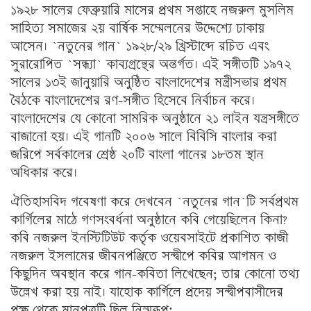
১৯২৮ সালের ফেব্রুয়ারি মাসের প্রথম সপ্তাহে নজরুল মুসলিম
সাহিত্য সমাজের ২য় বার্ষিক সম্মেলনের উদ্দেশ্যে ঢাকায়
আসেন। `নতুনের গান` ১৯২৮/২৯ খ্রিস্টাব্দে রচিত এবং
সুরারোপিত `সন্ধ্যা` কাব্যগ্রন্থের অন্তর্গত। এই সঙ্গীতটি ১৯৭২
সালের ১৩ই জানুয়ারি অনুষ্ঠিত বাংলাদেশের মন্ত্রীসভার প্রথম
বৈঠকে বাংলাদেশের রণ-সঙ্গীত হিসেবে নির্বাচন করে।
বাংলাদেশের যে কোনো সামরিক অনুষ্ঠানে ২১ লাইন যন্ত্রসঙ্গীতে
বাজানো হয়। এই গানটি ২০০৬ সালে বিবিসি বাংলার করা
জরিপে সর্বকালের শ্রেষ্ঠ ২০টি বাংলা গানের ১৮তম স্থান
অধিকার করে।
ঐতিহাসবিদ গবেষণা করে দেখবেন `নতুনের গান`টি সর্বপ্রথম
কার্গিলের মাঠে গণসংবর্ধনা অনুষ্ঠানে কবি গেয়েছিলেন কিনা?
কবি নজরুল ইনস্টিটিউট কর্তৃক ওয়েবসাইটে প্রকাশিত কাজী
নজরুল ইসলামের জীবনপঞ্জিতে সন্দ্বীপে কবির আগমন ও
কিছুদিন অবস্থান করে গান-কবিতা লিখেছেন; তার কোনো তথ্য
উল্লেখ করা হয় নাই। যাহোক কার্গিলে প্রদেয় সন্দ্বীপবাসীদের
পক্ষ থেকে মানপত্রটি ছিল নিন্মরূপ: