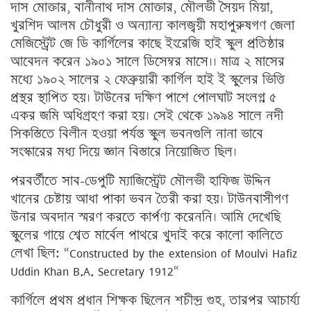
দাস মোক্তার, বানীনাথ দাস মোক্তার, মৌলভী সৈয়দ মিয়া,
খুরশিদ আলম চৌধুরী ও অন্যান্য কালজ্বয়ী মহাপুরুষগণ জেলা
মেজিস্ট্রেট জে ডি কার্গিলের কাছে ইংরেজি হাই স্কুল প্রতিষ্ঠার
আবেদন করেন ১৯০১ সালে ডিসেম্বর মাসে।। মাত্র ২ মাসের
মধ্যে ১৯০২ সালের ২ ফেব্রুয়ারী কার্গিল হাই ই স্কুলের ভিত্তি
প্রস্থর স্থাপিত হয়। টাউনের দক্ষিণ পাশে পোলঘাট সংলগ্ন ৫
একর জমি অধিগ্রহণ করা হয়। সেই থেকে ১৯৯৪ সালে নদী
সিকস্তিতে বিলীন হওয়া পর্যন্ত স্কুল ভবনগুলি নানা ভাবে
সংস্কারের মধ্য দিয়ে জ্ঞান বিস্তারে নিয়োজিত ছিল।
পরবর্তীতে সাব-ডেপুটি ম্যাজিস্ট্রেট মৌলভী হাফিজ উদ্দিন
খানের চেষ্টায় আধা পাকা ভবন তৈরী করা হয়। টাউনবাসীগণ
উনার অবদান স্মরণ করতে কার্পণ্য করেননি। আমি দেখেছি
স্কুলের গায়ে শ্বেত মার্বেল পাথরে খুদাই করে কালো কালিতে
লেখা ছিল: “Constructed by the extension of Moulvi Hafiz
Uddin Khan B.A. Secretary 1912“
কার্গিলে প্রথম প্রধান শিক্ষক ছিলেন শচীন্দ্র গুহ, তারপর আচার্য্য