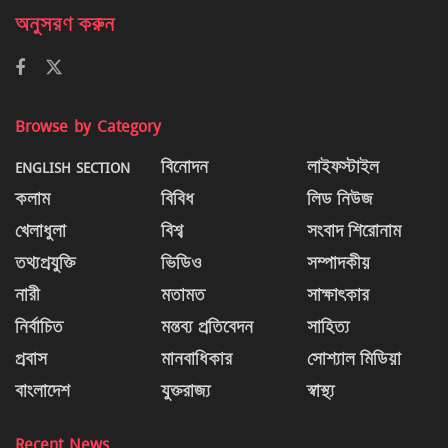
অনুসরণ করুন
Browse by Category
ENGLISH SECTION
বিনোদন
লাইফস্টাইল
কলাম
বিবিধ
লিড নিউজ
খেলাধুলা
বিশ্ব
সংবাদ শিরোনাম
তথ্যপ্রযুক্তি
ভিডিও
সম্পাদকীয়
নারী
মতামত
সাক্ষাৎকার
নির্বাচিত
মন্তব্য প্রতিবেদন
সাহিত্য
প্রবাস
মানবাধিকার
সোশ্যাল মিডিয়া
বাংলাদেশ
যুক্তরাজ্য
স্বাস্থ্য
Recent News