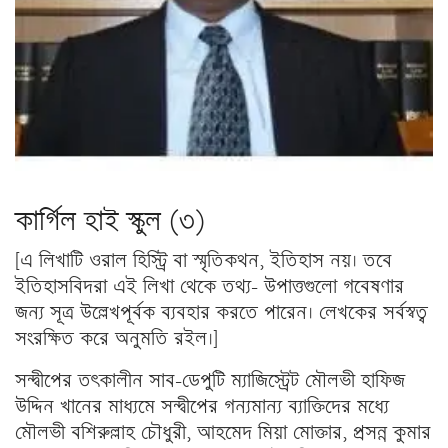
কার্গিল হাই স্কুল (৩)
[এ লিখাটি ওরাল হিস্ট্রি বা স্মৃতিকথন, ইতিহাস নয়। তবে
ইতিহাসবিদরা এই লিখা থেকে তথ্য- উপাত্তগুলো গবেষণার
জন্য সূত্র উল্লেখপূর্বক ব্যবহার করতে পারেন। লেখকের সর্বস্বত্ব
সংরক্ষিত করে অনুমতি রইল।]
সন্দ্বীপের তৎকালীন সাব-ডেপুটি ম্যাজিস্ট্রেট মৌলভী হাফিজ
উদ্দিন খানের মাধ্যমে সন্দ্বীপের গন্যমান্য ব্যাক্তিদের মধ্যে
মৌলভী বশিরুল্লাহ চৌধুরী, আহমেদ মিয়া মোক্তার, প্রসন্ন কুমার