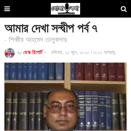
আমার দেখা সন্দ্বীপ পর্ব ৭
- শিব্বীর আহমেদ তালুকদার
by
ডেস্ক রিপোর্ট
রবিবার, ২১ জুন, ২০২০ | ৩:১০ অপরাহ্ণ