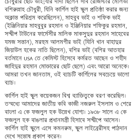
চৌধুরীর ছোট ভাই;যাঁর দাদা ছিলেন সাব রেজিস্টার মৌলভী
বশিরুল্লাহ চৌধুরী, যিনি কার্গিল হাই স্কুল প্রতিষ্ঠা করার জন্য
অক্লান্ত পরিশ্রম করেছিলেন), মাহবুব ভাই ও শফিক ভাই
(ইঞ্জিনিয়ার মাহবুবুর রহমান ও ইঞ্জিনিয়ার শফিকুর রহমান,
সন্দ্বীপ টাউনের ফার্মেসীর মালিক মাকসুদুর রহমান সাহেবের
যমজ সন্তান), মরহুম আলমগীর ভাই (যিনি খান বাহাদুর
জিয়াউল হকের নাতি ছিলেন), বশির ভাই (বশির আতহার
বর্তমানে USA তে কেমিস্ট হিসেবে কর্মরত আছেন ও শহীদ
জাহিদুর রহমান মোক্তারের ছোট ছেলে) এবং আরো অনেকে।
আমরা তখন জানতাম, ওই ব্যাচটি কার্গিলের সবচেয়ে ভালো
ব্যাচ।
কার্গিল হাই স্কুল কয়েকজন বিশ্ব ব্যাক্তিত্বকে বরণ করেছিল।
তন্মধ্যে আমাদের জাতীয় কবি কাজী নজরুল ইসলাম ও শেরে
বাংলা এ কে ফজলুল হক উল্লেখ যোগ্য। ১৯৩৮ সালে এ কে
ফজলুল হক বাঙলার প্রধানমন্ত্রী হিসাবে সন্দ্বীপে আসেন।
কার্গিল হাই স্কুলে এসে কমনরুম, স্কুল লাইব্রেরীসহ পাঠদান
দেখে সন্তোষ প্রকাশ করেন।