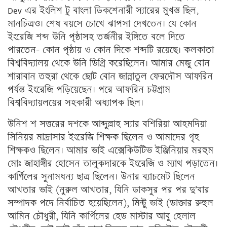
Dev এর ইংলিশ টু বাংলা ডিকশেনারী স্যারের মুখস্ত ছিল,
মানচিত্রও। শেষ বয়সে চোখে ঝাপসা দেখতেন। যে কোন
ইংরেজি শব্দ উনি পৃষ্ঠাসহ তর্জনীর ইঙ্গিতে বলে দিতে
পারতেন- কোন পৃষ্ঠায় ও কোন দিকে শব্দটি রয়েছে। কলকাতা
বিশ্ববিদ্যালয় থেকে উনি ডিগ্রি করেছিলেন। আমার মেজু বোন
শারাবান তহুরা থেকে ছোট বোন জান্নাতুল ফেরদৌস আফরিন
পর্যন্ত ইংরেজি পড়িয়েছেন। পরে আফরিন চট্টগ্রাম
বিশ্ববিদ্যায়লয়ের সহকারী অধ্যাপক ছিল।
উনিশ শ সত্তরের দশকে আব্দুল্লাহ স্যার বশিরিয়া আহমদিয়া
সিনিয়র মাদ্রাসার ইংরেজি শিক্ষক ছিলেন ও আমাদের গৃহ
শিক্ষকও ছিলেন। আমার ভাই এক্সেকিউটিভ ইঞ্জিনিয়ার মরহুম
মোঃ জাহাঙ্গীর হোসেন তালুকদারকে ইংরেজি ও ম্যাথ পড়াতেন।
কার্গিলের সুনামধন্য ছাত্র ছিলেন। উনার ব্যাচমেট ছিলেন
আখতার ভাই (নুরুল আখতার, যিনি ডাকসুর পর পর দু’বার
সম্পাদক পদে নির্বাচিত হয়েছিলেন), মিন্টু ভাই (ডাক্তার রুহুল
আমিন চৌধুরী, যিনি কার্গিলের হেড মাস্টার আবু হেলাল