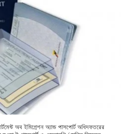
পার্টমেন্ট অব ইমিগ্রেশন অ্যান্ড পাসপোর্ট অধিদফতরের