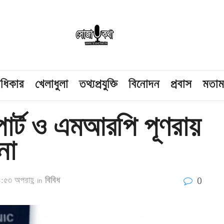
াধিকার
খেলাধুলা
তথ্যপ্রযুক্তি
বিনোদন
প্রবাস
মতা
সপোর্ট ও এমআরপি পূণরায়
না
0
১:৫৩ অপরাহ্ণ
in
বিবিধ