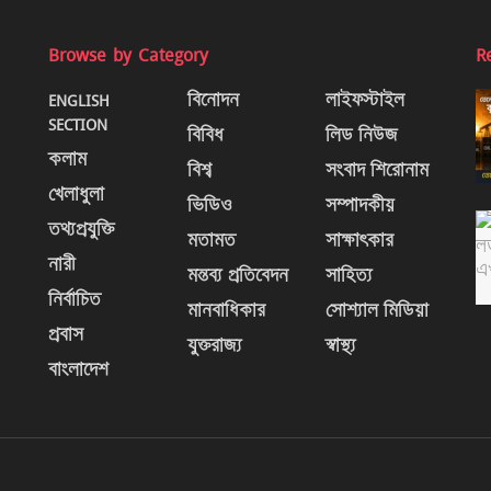
Browse by Category
R
ENGLISH
বিনোদন
লাইফস্টাইল
SECTION
বিবিধ
লিড নিউজ
কলাম
বিশ্ব
সংবাদ শিরোনাম
খেলাধুলা
ভিডিও
সম্পাদকীয়
তথ্যপ্রযুক্তি
মতামত
সাক্ষাৎকার
নারী
মন্তব্য প্রতিবেদন
সাহিত্য
নির্বাচিত
মানবাধিকার
সোশ্যাল মিডিয়া
প্রবাস
যুক্তরাজ্য
স্বাস্থ্য
বাংলাদেশ