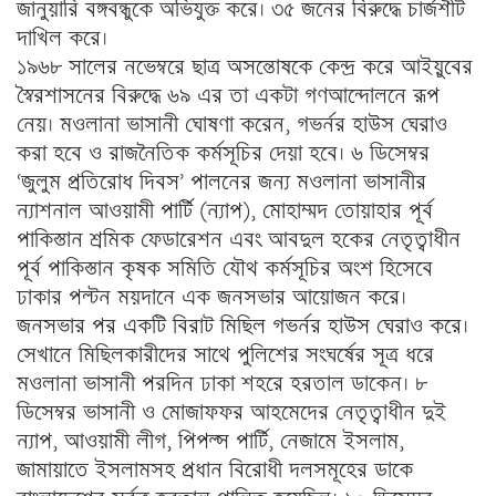
জানুয়ারি বঙ্গবন্ধুকে অভিযুক্ত করে। ৩৫ জনের বিরুদ্ধে চার্জশীট
দাখিল করে।
১৯৬৮ সালের নভেম্বরে ছাত্র অসন্তোষকে কেন্দ্র করে আইয়ুবের
স্বৈরশাসনের বিরুদ্ধে ৬৯ এর তা একটা গণআন্দোলনে রূপ
নেয়। মওলানা ভাসানী ঘোষণা করেন, গভর্নর হাউস ঘেরাও
করা হবে ও রাজনৈতিক কর্মসূচির দেয়া হবে। ৬ ডিসেম্বর
‘জুলুম প্রতিরোধ দিবস’ পালনের জন্য মওলানা ভাসানীর
ন্যাশনাল আওয়ামী পার্টি (ন্যাপ), মোহাম্মদ তোয়াহার পূর্ব
পাকিস্তান শ্রমিক ফেডারেশন এবং আবদুল হকের নেতৃত্বাধীন
পূর্ব পাকিস্তান কৃষক সমিতি যৌথ কর্মসূচির অংশ হিসেবে
ঢাকার পল্টন ময়দানে এক জনসভার আয়োজন করে।
জনসভার পর একটি বিরাট মিছিল গভর্নর হাউস ঘেরাও করে।
সেখানে মিছিলকারীদের সাথে পুলিশের সংঘর্ষের সূত্র ধরে
মওলানা ভাসানী পরদিন ঢাকা শহরে হরতাল ডাকেন। ৮
ডিসেম্বর ভাসানী ও মোজাফফর আহমেদের নেতৃত্বাধীন দুই
ন্যাপ, আওয়ামী লীগ, পিপল্স পার্টি, নেজামে ইসলাম,
জামায়াতে ইসলামসহ প্রধান বিরোধী দলসমূহের ডাকে