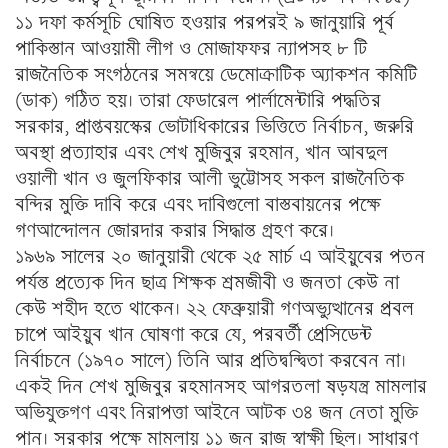
১১ দফা কর্মসূচি ঘোষিত হওয়ার পরপরই ৯ জানুয়ারি পূর্ব
পাকিস্তান আওয়ামী লীগ ও মোজাফফর ন্যাপসহ ৮ টি
রাজনৈতিক সংগঠনের সমন্বয়ে ডেমোক্রাটিক অ্যাকশন কমিটি
(ডাক) গঠিত হয়। তারা ফেডারেল পার্লামেন্টারি পদ্ধতির
সরকার, প্রাপ্তবয়স্কের ভোটাধিকারের ভিত্তিতে নির্বাচন, জরুরি
অবস্থা প্রত্যাহার এবং শেখ মুজিবুর রহমান, খান আবদুল
ওয়ালী খান ও জুলফিকার আলী ভুট্টোসহ সকল রাজনৈতিক
বন্দির মুক্তি দাবি করে এবং দাবিগুলো বাস্তবায়নের পক্ষে
গণআন্দোলন জোরদার করার সিদ্ধান্ত গ্রহণ করে।
১৯৬৯ সালের ২০ জানুয়ারী থেকে ২৫ মার্চ এ আইয়ুবের পতন
পর্যন্ত প্রত্যেক দিন ছাত্র শিক্ষক শ্রমজীবী ও জনতা কেউ না
কেউ শহীদ হতে থাকেন। ২২ ফেব্রুয়ারী গণঅভ্যুত্থানের প্রবল
চাপে আইয়ুব খান ঘোষণা করে যে, পরবর্তী প্রেসিডেন্ট
নির্বাচনে (১৯৭০ সালে) তিনি আর প্রতিদ্বন্দ্বিতা করবেন না।
একই দিন শেখ মুজিবুর রহমানসহ আগরতলা ষড়যন্ত্র মামলার
অভিযুক্তগণ এবং নিরাপত্তা আইনে আটক ৩৪ জন নেতা মুক্তি
পান। সরকার পক্ষে মামলায় ১১ জন রাজ স্বাক্ষী ছিল। সাধারণ