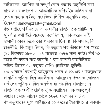
ব্যতিরেকে, আংশিক বা সম্পূর্ণ কোন ধরণের অনুলিপি করা
যাবে না। বাংলাদেশ ও আর্ন্তজাতিক কপিরাইট আইন দ্বারা
লেখক কর্তৃক সর্বস্বত্ব সংরক্ষিত। লিখিত অনুমতির জন্য
ইমেইল: sandwip21st@gmail.com]
গত সপ্তাহে পর্ব নং ১৮ এ ভাসানীর রাজনৈতিক প্ল্যাটিনাম
জুবিলীর কথা উঠে এসেছে। বলেছিলাম, `কি করেন নাই
ভাসানী। কোন দিকে তার পদচারণা ছিল না। কি সমাজ, কি
রাজনীতি, কি হক্কুল ইবাদ, কি হক্কুল্লাহ সহ জীবনের সব ক্ষেত্রে
(১২ ডিসেম্বর ১৮৮০ – ১৭ নভেম্বর ১৯৭৬ সাল পর্যন্ত) দীর্ঘ ৯৬
বছরে কি করেন নাই ভাসানী।` হক ভাসানী রাজনীতিতে
সক্রিয় ছিলেন ৭৩ বছরের বেশি। প্ল্যাটিনাম জুবিলী।
১৯৬৯ সালে স্বৈরশাহী আইয়ুবের পতন ও ৬৯ এর গণঅভ্যুত্থানে
ভাসানীর ভূমিকা ছিল অনস্বীকার্য। আইয়ুবের পতন আন্দোলনে
সন্দ্বীপের ভূমিকাও ছিল অনস্বীকার্য। ৬৯ ছিল বাংলাদেশের
রাজনৈতিক ও ঐতিহাসিক মুক্তি সংগ্রামের এক গুরুত্বপূর্ণ
অধ্যায়। ১৯৫৮ সালের থেকে ১৯৬৯ সালে ২৫ মার্চ এ
গণঅভ্যুত্থানের মুখে আইয়ুবের ১১ বছরের স্বৈরশাসনের অবসান