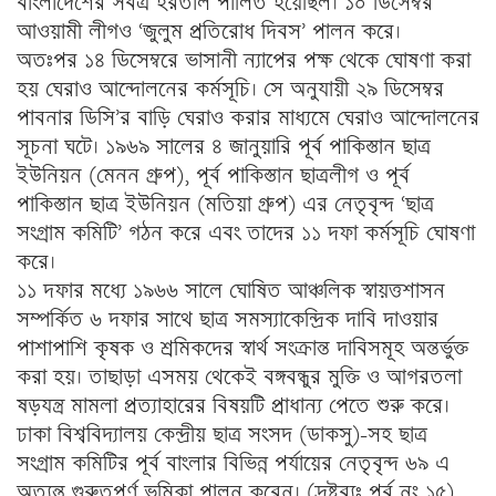
বাংলাদেশের সর্বত্র হরতাল পালিত হয়েছিল। ১০ ডিসেম্বর
আওয়ামী লীগও ‘জুলুম প্রতিরোধ দিবস’ পালন করে।
অতঃপর ১৪ ডিসেম্বরে ভাসানী ন্যাপের পক্ষ থেকে ঘোষণা করা
হয় ঘেরাও আন্দোলনের কর্মসূচি। সে অনুযায়ী ২৯ ডিসেম্বর
পাবনার ডিসি’র বাড়ি ঘেরাও করার মাধ্যমে ঘেরাও আন্দোলনের
সূচনা ঘটে। ১৯৬৯ সালের ৪ জানুয়ারি পূর্ব পাকিস্তান ছাত্র
ইউনিয়ন (মেনন গ্রুপ), পূর্ব পাকিস্তান ছাত্রলীগ ও পূর্ব
পাকিস্তান ছাত্র ইউনিয়ন (মতিয়া গ্রুপ) এর নেতৃবৃন্দ ‘ছাত্র
সংগ্রাম কমিটি’ গঠন করে এবং তাদের ১১ দফা কর্মসূচি ঘোষণা
করে।
১১ দফার মধ্যে ১৯৬৬ সালে ঘোষিত আঞ্চলিক স্বায়ত্তশাসন
সম্পর্কিত ৬ দফার সাথে ছাত্র সমস্যাকেন্দ্রিক দাবি দাওয়ার
পাশাপাশি কৃষক ও শ্রমিকদের স্বার্থ সংক্রান্ত দাবিসমূহ অন্তর্ভুক্ত
করা হয়। তাছাড়া এসময় থেকেই বঙ্গবন্ধুর মুক্তি ও আগরতলা
ষড়যন্ত্র মামলা প্রত্যাহারের বিষয়টি প্রাধান্য পেতে শুরু করে।
ঢাকা বিশ্ববিদ্যালয় কেন্দ্রীয় ছাত্র সংসদ (ডাকসু)-সহ ছাত্র
সংগ্রাম কমিটির পূর্ব বাংলার বিভিন্ন পর্যায়ের নেতৃবৃন্দ ৬৯ এ
অত্যন্ত গুরুত্বপূর্ণ ভূমিকা পালন করেন। (দ্রষ্টব্যঃ পর্ব নং ১৫)