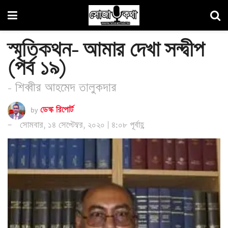
স্মৃতিকথন- আমার দেখা সন্দ্বীপ
(পর্ব ১৯)
- শিব্বীর আহমেদ তালুকদার
by
ডেস্ক রিপোর্ট
সোমবার, ১৪ সেপ্টেম্বর, ২০২০ | ৪:০৮ পূর্বাহ্ণ