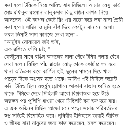
করা হলো টমিকে নিয়ে আমিও যাব মিছিলে। আমার মেঝু ভাই
মোঃ রফিকুর রহমান তালুকদার কিছু রঙিন কাগজ নিয়ে
আসলেন। ওই কাগজ কেটে রিং এর মতো করে লম্বা মালা তৈরী
করা হলো। ধারির ও মুলি বাঁশ দিয়ে ফেস্টুন বানানো হলো।
ডবল ডিমাই সাদা কাগজে লেখা হলো –
“আয়ুইব মোনায়েম ভাই ভাই,
এক রশিতে ফাঁসি চাই।“
ফেস্টুনের সাথে রঙিন কাগজের মালা গেঁথে টমির গলায় বেঁধে
দেয়া হলো। মিছিল পাঁচ রাস্তার মোড় থেকে কোর্ট প্রাঙ্গন হয়ে
থানা অতিক্রম করে কার্গিল হাই স্কুলের সামনে দিয়ে খাল
পাড়ের দিকে অগ্রসর হতে থাকে। আমিও ওই মিছিলে জয়েন্ট
করি। টমিও ছিল। মহুর্মুহ শ্লোগানে আকাশ বাতাস ধ্বনিত হতে
থাকে। টমিকে দেখে মিছিলটি আরো বিপ্লবাত্মক হয়ে উঠে।
অল্পক্ষন পর পুলিশি ধাওয়া খেয়ে মিছিলটি ছত্র ভঙ্গ হয়ে যায়।
এ এক অভিনব মিছিল আজো মনে পড়ে। সমাজ পরিবর্তনের
স্বপ্ন সত্যিই বিমোহিত করে। পৃথিবীর ইতিহাসে তারাই জীবিত
ও জীবন্ত যারা মানুষের জন্য কাজ করেছেন, মঙ্গল করেছেন।