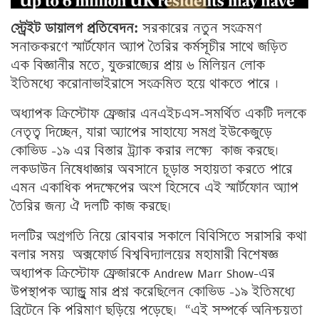
স্ট্রেইট ডায়ালগ প্রতিবেদন:
সরকারের নতুন সংক্রমণ
সনাক্তকরণে
স্মার্টফোন অ্যাপ তৈরির কর্মসূচীর সাথে জড়িত
এক
বিজ্ঞানীর মতে,
যুক্তরাজ্যের প্রায় ৬ মিলিয়ন লোক
ইতিমধ্যে
করোনাভাইরাসে সংক্রমিত হয়ে
থাকতে পারে
।
অধ্যাপক ক্রিস্টোফ ফ্রেজার এনএইচএস-সমর্থিত একটি দলকে
নেতৃত্ব দিচ্ছেন, যারা অ্যাপের সাহায্যে
সমগ্র
ইউকেজুড়ে
কোভিড -১৯
এর বিস্তার ট্র্যাক করার লক্ষ্যে
কাজ করছে।
লকডাউন
নিষেধাজ্ঞার অবসানে
চূড়ান্ত
সহায়তা করতে পারে
এমন একাধিক পদক্ষেপের অংশ হিসেবে এই স্মার্টফোন অ্যাপ
তৈরির জন্য ঐ দলটি কাজ করছে।
দলটির অগ্রগতি নিয়ে রোববার সকালে বিবিসিতে সরাসরি কথা
বলার সময় অক্সফোর্ড বিশ্ববিদ্যালয়ের মহামারী বিশেষজ্ঞ
অধ্যাপক ক্রিস্টোফ ফ্রেজার
কে Andrew Marr Show-এর
উপস্থাপক অ্যান্ড্রু মার প্রশ্ন করেছিলেন কোভিড -১৯ ইতিমধ্যে
ব্রিটেনে কি পরিমাণ ছড়িয়ে পড়েছে। “এই সম্পর্কে অনিশ্চয়তা