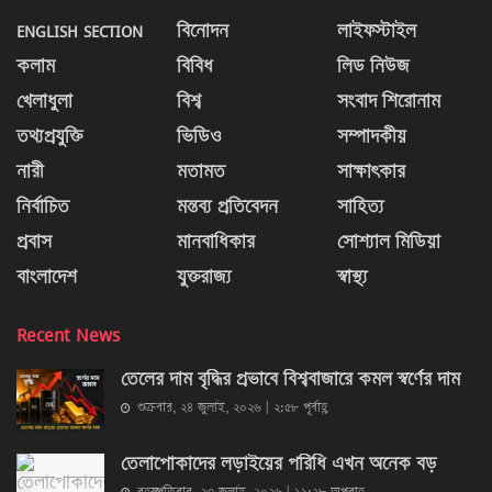
ENGLISH SECTION
বিনোদন
লাইফস্টাইল
কলাম
বিবিধ
লিড নিউজ
খেলাধুলা
বিশ্ব
সংবাদ শিরোনাম
তথ্যপ্রযুক্তি
ভিডিও
সম্পাদকীয়
নারী
মতামত
সাক্ষাৎকার
নির্বাচিত
মন্তব্য প্রতিবেদন
সাহিত্য
প্রবাস
মানবাধিকার
সোশ্যাল মিডিয়া
বাংলাদেশ
যুক্তরাজ্য
স্বাস্থ্য
Recent News
তেলের দাম বৃদ্ধির প্রভাবে বিশ্ববাজারে কমল স্বর্ণের দাম
শুক্রবার, ২৪ জুলাই, ২০২৬ | ২:৫৮ পূর্বাহ্ণ
তেলাপোকাদের লড়াইয়ের পরিধি এখন অনেক বড়