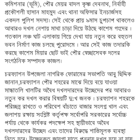
কমিশনার (ভূমি), পৌর মেয়র বাদল কৃষ্ণ দেবনাথ, নির্বাহী
প্রকৌশলী হাসান মাহমুদ এবং থানা অফিসার ইনচার্জসহ
একদল পুলিশ সদস্য। সেই থেকে প্রায় ৯মাস চুপচাপ থাকলেও
আবারও দখল নেশায় মাথা চাড়া দিয়ে উঠছে কাশেম গংদের ।
গতকাল লঞ্চ ঘাট এলাকায় গিয়ে দেখা যায় নতুন করে বহুতল
ভবন নির্মাণ কাজ চলছে পুরোদমে । আর সেই কাজ তদারকি
করছে কাশেম মিয়ার ছোট ভাই পৌর স্বেচ্ছাসেবক দলের
সংগঠনিক সম্পাদক কাজল।
চরফ্যাশন উপজেলা নাগরিক ফোরামের সভাপতি আবু ছিদ্দিক
জানান,চরফ্যাশন পৌর শহরের মাঝে দিয়ে বয়ে যাওয়া
মান্ধাতলি খালটির অবৈধ দখলদারদের উচ্ছেদের পর আবারও
নতুন কর দখল করার বিষয়টি দু:খ জনক । চরফ্যাশন শহরকে
পরিচ্ছন্ন রাখতে ও পরিবেশ বাঁচাতে বাজার সংলগ্ন খাল এবং
জলাশয় রক্ষায় সংশ্লিষ্ট কর্তৃপক্ষ সর্বোপরি সরকারের সর্বোচ্চ
পর্যায় থেকে কার্যকর পদক্ষেপ সহ স্থায়ীভাবে অবৈধ
দখলদারদের উচ্ছেদ এবং তাদের বিরুদ্ধে শাস্তিমূলক ব্যবস্থা
নিতে হবে। উচ্ছেদকৃত জায়গা যাতে পুনরায় দখল হয়ে না যায়,