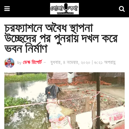
চরফ্যাশনে অবৈধ স্থাপনা
উচ্ছেদের পর পুনরায় দখল করে
ভবন নির্মাণ
by
ডেস্ক রিপোর্ট
বুধবার, ৪ নভেম্বর, ২০২০ | ৬:২১ অপরাহ্ণ