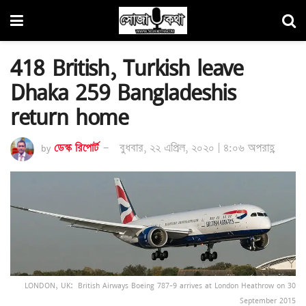
418 British, Turkish leave
Dhaka 259 Bangladeshis
return home
by
ডেস্ক রিপোর্ট
বুধবার, ২২ এপ্রিল, ২০২০ | ৪:০৬ অপরাহ্ণ
LONDON, UK: British Airways Boeing 787-9 arrives at London Heathrow on 30
September 2015