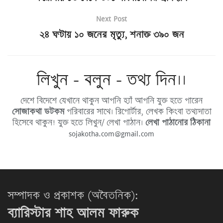
Next Post
২৪ ঘণ্টায় ১০ জনের মৃত্যু, শনাক্ত ৩৯০ জন
লিখুন - বলুন - তথ্য দিন।।
দেশে বিদেশে যেখানে থাকুন আপনি হ্যাঁ আপনি যুক্ত হতে পারেন
সোজাকথা ডটকম
পরিবারের সাথে। রিপোর্টার, লেখক কিংবা তথ্যদাতা
হিসেবে থাকুন! যুক্ত হতে লিখুন/ লেখা পাঠান।
লেখা পাঠানোর ঠিকানা
sojakotha.com@gmail.com
সম্পাদক ও প্রকাশক (অবৈতনিক):
ব্যারিস্টার শাহ আলম ফারুক