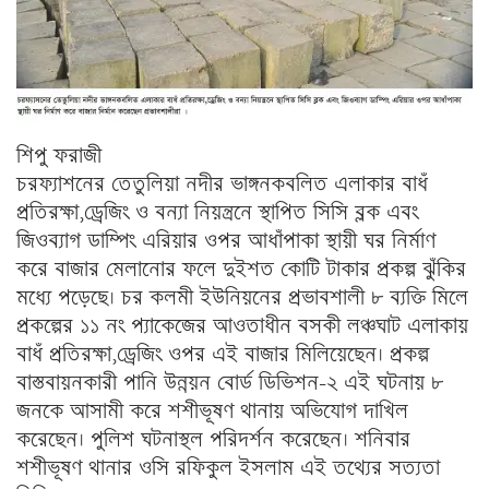
শিপু ফরাজী
চরফ্যাশনের তেতুলিয়া নদীর ভাঙ্গনকবলিত এলাকার বাধঁ
প্রতিরক্ষা,ড্রেজিং ও বন্যা নিয়ন্ত্রনে স্থাপিত সিসি ব্লক এবং
জিওব্যাগ ডাম্পিং এরিয়ার ওপর আধাঁপাকা স্থায়ী ঘর নির্মাণ
করে বাজার মেলানোর ফলে দুইশত কোটি টাকার প্রকল্প ঝুঁকির
মধ্যে পড়েছে। চর কলমী ইউনিয়নের প্রভাবশালী ৮ ব্যক্তি মিলে
প্রকল্পের ১১ নং প্যাকেজের আওতাধীন বসকী লঞ্চঘাট এলাকায়
বাধঁ প্রতিরক্ষা,ড্রেজিং ওপর এই বাজার মিলিয়েছেন। প্রকল্প
বাস্তবায়নকারী পানি উন্নয়ন বোর্ড ডিভিশন-২ এই ঘটনায় ৮
জনকে আসামী করে শশীভূষণ থানায় অভিযোগ দাখিল
করেছেন। পুলিশ ঘটনাস্থল পরিদর্শন করেছেন। শনিবার
শশীভূষণ থানার ওসি রফিকুল ইসলাম এই তথ্যের সত্যতা