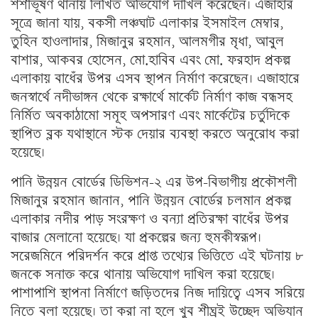
শশীভূষণ থানায় লিখিত অভিযোগ দাখিল করেছেন। এজাহার
সূত্রে জানা যায়, বকসী লঞ্চঘাট এলাকার ইসমাইল মেম্বার,
তুহিন হাওলাদার, মিজানুর রহমান, আলমগীর মৃধা, আবুল
বাশার, আকবর হোসেন, মো.হাবিব এবং মো. ফরহাদ প্রকল্প
এলাকায় বাধেঁর উপর এসব স্থাপন নির্মাণ করেছেন। এজাহারে
জনস্বার্থে নদীভাঙ্গন থেকে রক্ষার্থে মার্কেট নির্মাণ কাজ বন্ধসহ
নির্মিত অবকাঠামো সমূহ অপসারণ এবং মার্কেটের চর্তুদিকে
স্থাপিত ব্লক যথাস্থানে স্টক দেয়ার ব্যবস্থা করতে অনুরোধ করা
হয়েছে।
পানি উন্নয়ন বোর্ডের ডিভিশন-২ এর উপ-বিভাগীয় প্রকৌশলী
মিজানুর রহমান জানান, পানি উন্নয়ন বোর্ডের চলমান প্রকল্প
এলাকার নদীর পাড় সংরক্ষণ ও বন্যা প্রতিরক্ষা বাধেঁর উপর
বাজার মেলানো হয়েছে। যা প্রকল্পের জন্য হুমকীস্বরূপ।
সরেজমিনে পরিদর্শন করে প্রাপ্ত তথ্যের ভিত্তিতে এই ঘটনায় ৮
জনকে সনাক্ত করে থানায় অভিযোগ দাখিল করা হয়েছে।
পাশাপাশি স্থাপনা নির্মাণে জড়িতদের নিজ দায়িত্বে এসব সরিয়ে
নিতে বলা হয়েছে। তা করা না হলে খুব শীঘ্রই উচ্ছেদ অভিযান